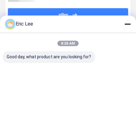
চালিয়ে
Eric Lee
প্রস্তাবিত পণ্য
8:26 AM
Good day, what product are you looking for?
ইউএসপি গ্রেড
কার্কুমা লঙ্গা রুট
খাদ্য গ্রেড 95%
অ্যান্টিভাইরাল,
কার্কুমিন পাউডার
কারকুমিন পাউডার
কারকুমিন পাউডার
অ্যান্টিমাইক্রোবি
ফাংশন সহ জৈব হ
কারকুমিন পাউডার
ভালো দাম
ভালো দাম
ভালো দাম
ভালো দাম
বাড়ি
আমাদের
আমাদের সাথে যোগাযোগ
Desktop