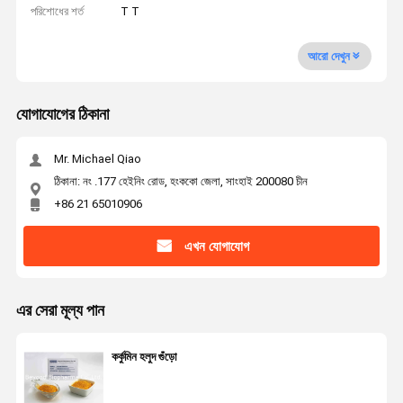
পরিশোধের শর্ত
T T
আরো দেখুন
যোগাযোগের ঠিকানা
Mr. Michael Qiao
ঠিকানা: নং .177 হেইনিং রোড, হংককো জেলা, সাংহাই 200080 চীন
+86 21 65010906
এখন যোগাযোগ
এর সেরা মূল্য পান
কর্কুমিন হলুদ গুঁড়ো