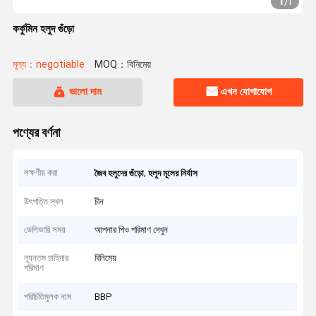
1
/
1
কর্কুমিন হলুদ গুঁড়ো
মূল্য：negotiable
MOQ：বিনিমেয়
ভালো দাম
এখন যোগাযোগ
পণ্যের বর্ণনা
লক্ষণীয় করা
,
জৈব হলুদের গুঁড়ো
হলুদ মূলের নির্যাস
উৎপত্তি স্থল
চীন
ডেলিভারি সময়
আপনার পিও পরিমাণ দেখুন
ন্যূনতম চাহিদার
বিনিমেয়
পরিমাণ
পরিচিতিমুলক নাম
BBP