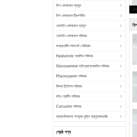
ফিশ কোলাজেন গ্রানুল
ফিশ কোলাজেন ট্রিপপটিড
ফি
বোভাইন কোলাজেন গ্রানুল
বোভাইন কোলাজেন পাউডার
কনড্রয়েটিন সালফেট সোডিয়াম
Hyaluronic অ্যাসিড পাউডার
Glucosamine হাইড্রোক্লোরাইড পাউডার
Phycocyanin পাউডার
বিশুদ্ধ চিটোশন পাউডার
মটর প্রোটিন পাউডার
Curcumin পাউডার
খাদ্যতালিকাগত সম্পূরক চুক্তি ম্যানুফ্যাকচারিং
শ্রেষ্ঠ পণ্য