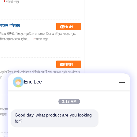
.
আরো পড়ুন
লাজেন পাউডার
যোগাযোগ
ডার 95% বিশুদ্ধ প্রোটিন সহ আমরা চিনে অবস্থিত খাদ্য গ্রেড
ফিশ স্কেল থেকে হাইড...
আরো পড়ুন
যোগাযোগ
হাইড্রোলাইজড ফিশ কোলাজেন পাউডার যাচাই করা হয়েছে ব্যান্ড বায়োফর্মার
ুন
Eric Lee
3:18 AM
যোগাযোগ
 ফিশ কোলাজেন পাউডার ফিশ কোলাজেন পাউডার ত্বক বেটিউটি বা অ্যান্টি-
আরো পড়ুন
Good day, what product are you looking 
for?