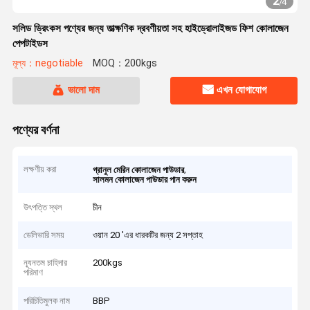
2
/
4
সলিড ড্রিংকস পণ্যের জন্য তাত্ক্ষণিক দ্রবণীয়তা সহ হাইড্রোলাইজড ফিশ কোলাজেন
পেপটাইডস
মূল্য：negotiable
MOQ：200kgs
ভালো দাম
এখন যোগাযোগ
পণ্যের বর্ণনা
লক্ষণীয় করা
,
গ্রানুল মেরিন কোলাজেন পাউডার
সালমন কোলাজেন পাউডার পান করুন
উৎপত্তি স্থল
চীন
ডেলিভারি সময়
ওয়ান 20 'এর ধারকটির জন্য 2 সপ্তাহ
ন্যূনতম চাহিদার
200kgs
পরিমাণ
পরিচিতিমুলক নাম
BBP