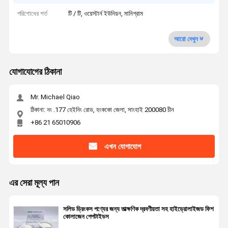
পরিশোধের শর্ত
টি / টি, ওয়েস্টার্ন ইউনিয়ন, মানিগ্রাম
আরো দেখুন
যোগাযোগের ঠিকানা
Mr. Michael Qiao
ঠিকানা: নং .177 হেইনিং রোড, হংককো জেলা, সাংহাই 200080 চীন
+86 21 65010906
এখন যোগাযোগ
এর সেরা মূল্য পান
সলিড ড্রিংকস পণ্যের জন্য তাত্ক্ষণিক দ্রবণীয়তা সহ হাইড্রোলাইজড ফিশ
কোলাজেন পেপটাইডস