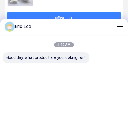
চালিয়ে
Eric Lee
প্রস্তাবিত পণ্য
4:20 AM
Good day, what product are you looking for?
কম আণবিক সামুদ্রিক
ভাল দ্রবণীয়তা
95%
হাইড্রোলাইজড
কোলাজেন পাউডার যা
হাইড্রোলাইজড
হাইড্রোলাইজড ফিশ
কোলাজেন পাউডা
ত্বককে টানতে
সামুদ্রিক মাছের
কোলাজেন পাউডারের
উচ্চ দ্রবণীয়তা ত
সাহায্য করে
কোলাজেন পেপটাইড
বিশুদ্ধতা যৌথ
সৌন্দর্যের জন্য 
আমাদের ত্বকের
স্বাস্থ্যের জন্য
ভালো দাম
ভালো দাম
ভালো দাম
ভালো দাম
স্বাস্থ্যের উন্নতি
উপকারী
করতে পারে