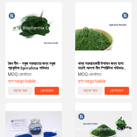
জৈব নীল - সবুজ সরবরাহের জন্য সবুজ
খাদ্য সরবরাহকারী উপাদান জন্য হালা
প্রাকৃতিক Spirulina পাউডার
যাচাই আলগা নীল স্পিরিলিনা পাউডার
যাচাই
MOQ:
কোনটাতে
MOQ:
কোনটাতে
মূল্য:
negotiable
মূল্য:
negotiable
ভালো দাম
যোগাযোগ
ভালো দাম
যোগাযোগ