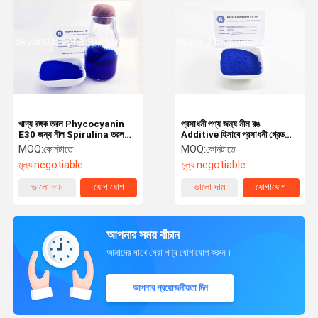
খাদ্য রঙ্গক তরল Phycocyanin
প্রসাধনী পণ্য জন্য নীল রঙ
E30 জন্য নীল Spirulina তরল
Additive হিসাবে প্রসাধনী গ্রেড
নির্যাস
Phycocyanin পাউডার
MOQ:
কোনটাতে
MOQ:
কোনটাতে
মূল্য:
negotiable
মূল্য:
negotiable
ভালো দাম
যোগাযোগ
ভালো দাম
যোগাযোগ
আপনার সময় বাঁচান
আমাদের সাথে সেরা পণ্য যোগাযোগ করুন।
আপনার প্রয়োজনীয়তা দিন