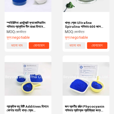
স্পাইরিলিনা এক্সট্র্যাক্ট ফ্যাকোসিয়ানিন
খাদ্য গ্রেড Ultrafine
পাউডার প্রাকৃতিক নীল রঙের হিসাবে
Spirulina পাউডার 600 জাল
ব্যবহৃত হয়
15μm কণা আকার সঙ্গে
MOQ:
কোনটাতে
MOQ:
কোনটাতে
মূল্য:
negotiable
মূল্য:
negotiable
ভালো দাম
যোগাযোগ
ভালো দাম
যোগাযোগ
বাড়ি
পণ্য
আমাদের সম্পর্কে
কারখানা ভ্রমণ
প্রাকৃতিক ব্লু মিষ্টি Additives হিসাবে
জল দ্রবণীয় রঙিন Phycocyanin
কোশার যাচাই খাদ্য গ্রেড
পাউডার প্রতিপ্রভ প্রতিক্রিয়া জন্য