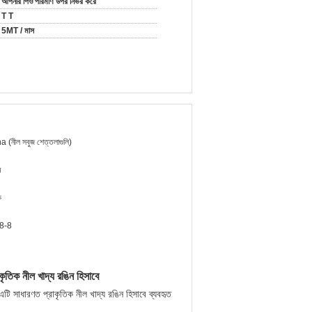
আপনার পিও পরিমাণ উপর নির্ভর করে
T T
5MT / মাস
a (নীল সবুজ শেত্তলাগুলি)
ন
ক
8-8
াকৃতিক নীল খাদ্য রঙিন হিসাবে
, এটি সাধারণত প্রাকৃতিক নীল খাদ্য রঙিন হিসাবে ব্যবহৃত