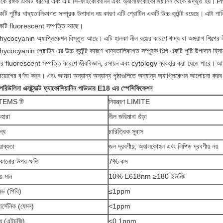
েকে রঙ্গক একটি ধরনের এবং এটি সি-ফাইকোকানিন এবং অ্যালফিকোকোসিয়ানিন থেকে উদ্ভূত হয়।
Ph
টি পুষ্টির খাদ্যতালিকাগত সম্পূরক উপাদান নয় কারণ এটি প্রোটিন একটি উচ্চ কন্টেন্ট রয়েছে।
এটা পান
কটি fluorescent সম্পত্তি আছে।
hycocyanin অ্যাপ্লিকেশন বিস্তৃত আছে।
এটি হালকা নীল রঙের কারণে খাদ্য বা অঙ্গরাগ শিল্পের
ycocyanin প্রোটিন এর উচ্চ কন্টেন্ট কারণে খাদ্যতালিকাগত সম্পূরক শিল্প একটি পুষ্টি উপাদান হিস
ার fluorescent সম্পত্তি কারণে জীববিজ্ঞান, রসায়ন এবং cytology ব্যবহার করা যেতে পারে।
আম
রয়োগের বর্ণনা করব।
এবং আমরা অন্যান্য অন্যান্য পৃষ্ঠাগুলিতে অন্যান্য অ্যাপ্লিকেশন আলোচনা কর
পিরিউলিনা এক্সট্র্যাক্ট ফ্যাকোসিয়ানিন পাউডার E18 এর স্পেসিফিকেশন
TEMS টি
নিয়ন্ত্রণ LIMITE
েহারা
নীল জরিমানা গুঁড়া
ন্ধ
চারিত্রিক সুবাস
্রাব্যতা
জল দ্রবণীয়, অ্যালকোহল এবং লিপিড দ্রবণীয় নয়
ুকানোর উপর ক্ষতি
7% কম
ঙ মান
10% E618nm ≥180 ইউনিট
িড (পিবি)
≤1ppm
র্সেনিক (যেমন)
<1ppm
ুধ (এইচজি)
<0.1ppm