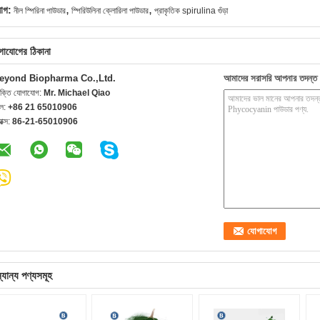
,
,
যাগ:
নীল স্পিরিনা পাউডার
স্পিরিউলিনা ক্লোরিলা পাউডার
প্রাকৃতিক spirulina গুঁড়া
গাযোগের ঠিকানা
eyond Biopharma Co.,Ltd.
আমাদের সরাসরি আপনার তদন্ত 
যক্তি যোগাযোগ:
Mr. Michael Qiao
েল:
+86 21 65010906
যাক্স:
86-21-65010906
্যান্য পণ্যসমূহ