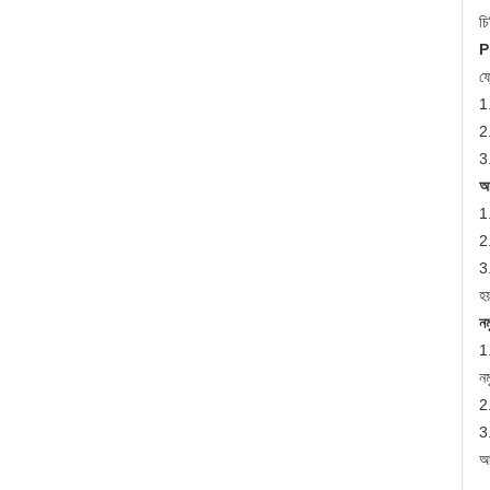
চি
P
ফ্
1.
2
3
আ
1.
2
3.
হ
নম
1.
ন
2
3
আ