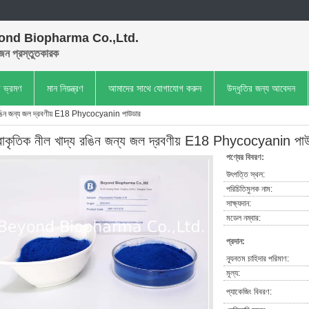
ond Biopharma Co.,Ltd.
েন প্রস্তুতকারক
া ভ্রমণ
মান নিয়ন্ত্রণ
আমাদের সাথে যোগাযোগ করুন
উদ্ধৃতির জন্য আবেদন
য রঙিন জন্য জল দ্রবণীয় E18 Phycocyanin পাউডার
্রাকৃতিক নীল খাদ্য রঙিন জন্য জল দ্রবণীয় E18 Phycocyanin পা
পণ্যের বিবরণ:
উৎপত্তি স্থল:
পরিচিতিমুলক নাম:
সাক্ষ্যদান:
মডেল নম্বার:
প্রদান:
ন্যূনতম চাহিদার পরিমাণ:
মূল্য:
প্যাকেজিং বিবরণ: