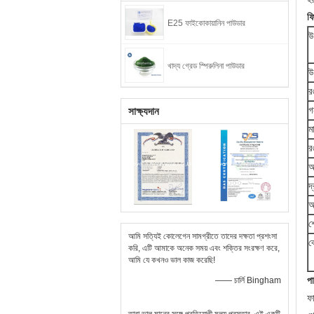
ফি
E25 ফাইকোকায়ানিন পাউডার
উ
খাদ্য গ্রেড স্পিরুলিনা পাউডার
উ
র
গ
সাক্ষ্যদান
ম
র
আর
দ
আ
শ
আমি সত্যিই কোলেগেন সামগ্রীতে তাদের দক্ষতা প্রশংসা
ব
করি, এটি আমাকে অনেক সময় এবং শক্তির সংরক্ষণ করে,
আমি যে কখনও ভাল কাজ করেছি!
পা
—— চার্লি Bingham
ফা