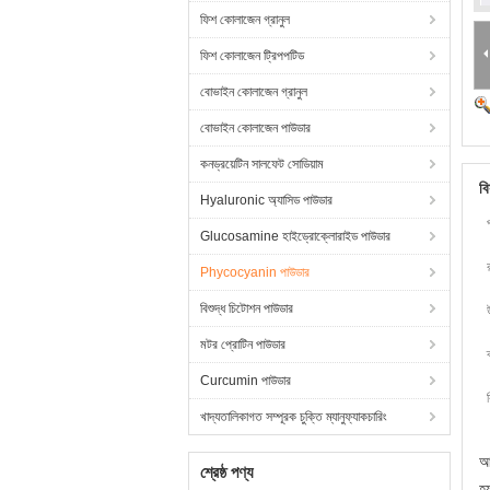
ফিশ কোলাজেন গ্রানুল
ফিশ কোলাজেন ট্রিপপটিড
বোভাইন কোলাজেন গ্রানুল
বোভাইন কোলাজেন পাউডার
কনড্রয়েটিন সালফেট সোডিয়াম
বি
Hyaluronic অ্যাসিড পাউডার
Glucosamine হাইড্রোক্লোরাইড পাউডার
Phycocyanin পাউডার
বিশুদ্ধ চিটোশন পাউডার
মটর প্রোটিন পাউডার
Curcumin পাউডার
খাদ্যতালিকাগত সম্পূরক চুক্তি ম্যানুফ্যাকচারিং
আম
শ্রেষ্ঠ পণ্য
হ