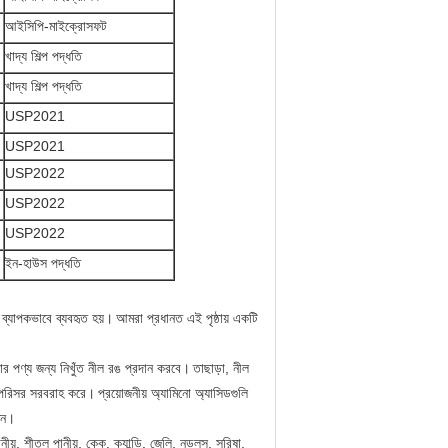
আইসিপি-মাইক্রোসফট
খাদ্য শিল্প পদ্ধতি
খাদ্য শিল্প পদ্ধতি
USP2021
USP2021
USP2022
USP2022
USP2022
ইন-হাউস পদ্ধতি
িন ব্যাপকভাবে ব্যবহৃত হয়।
আমরা প্রধানত এই পৃষ্ঠায় একটি
র পণ্য জন্য নিখুঁত নীল রঙ প্রদান করবে।
তাছাড়া, নীল
্ণ পরিসর সরবরাহ করে।
প্রয়োজনীয় অ্যামিনো অ্যাসিডগুলি
জন।
়, শীতল পানীয়, কেক, ক্যান্ডি, জেলি, নুডলস, সরিষা,