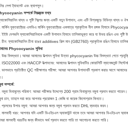
নির লেপা ট্যাবলেট এবং ক্যাপসুল।
hycocyanin সম্পর্কে নিয়ন্ত্রক তথ্য
যোকোসিয়ানিন খাদ্য ও পুষ্টি শিল্পের জন্য একটি নতুন উপাদান, এবং এটি বিশ্বজুড়ে বিভিন্ন খাদ্য ও ঔষধ 
 মার্কিন যুক্তরাষ্ট্রের এফডিএ মার্কিন যুক্তরাষ্ট্রের একমাত্র প্রাকৃতিক নীল রঙ্গক হিসাবে Phyco
. ইইউ দেশগুলি ফ্যাকোসিয়ানিনকে একটি উপাদান হিসাবে তালিকাভুক্ত করে যা উভয় রঙিন এবং পুষ্টি
. চীন: ফ্যাকোসিয়ানিন চীনা রঙের additives শিল্প মান (GB2760) প্রাকৃতিক রঙিন হিসাবে তালিক
মাদের Phycocyanin সুবিধা
 উচ্চ বিশুদ্ধতা।
আমরা আমাদের উত্পাদন সুবিধা উন্নত phycocyanin উচ্চ বিশুদ্ধতা পেতে প্রযুক
. ISO22000 এবং HACCP উত্পাদনের: আমাদের উত্পাদন সুবিধাটির কোয়ালিটি ম্যানেজমেন্ট স
 ভালভাবে প্রতিষ্ঠিত QC পরীক্ষাগার পরীক্ষা: আমরা আপনার উপাদানটি প্রকাশ করার আগে আমাদের চিট
য়।
ুনা সম্পর্কে:
 নমুনা বিনামূল্যে পরিমাণ: আমরা পরীক্ষার উদ্দেশ্যে 200 গ্রাম বিনামূল্যে নমুনা প্রদান করতে পারেন।
মুনা চান, তাহলে দয়া করে আপনার প্রয়োজন 1 কেজি বা কয়েক কিলোগ্রাম কিনতে।
. প্রসবের উপায় নমুনা: আমরা আপনার জন্য নমুনা প্রদান করতে DHL ব্যবহার করব।
. মালবাহী খরচ: আপনার যদি একটি ডিএইচএল অ্যাকাউন্ট থাকে তবে আমরা আপনার ডিএইচএল অ্যাকাউন
মরা মালবাহী খরচটির জন্য কীভাবে অর্থ প্রদান করতে পারি তা আলোচনা করতে পারি।