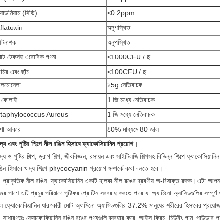
্যাডমিয়াম (সিডি)
<0.2ppm
flatoxin
অনুপস্থিত
ীটনাশক
অনুপস্থিত
োট টেকসই এরোবিক গণনা
<1000CFU / ছ
ামির এবং ছাঁচ
<100CFU / ছ
ালমোনেলা
25g নেতিবাচক
 কোলাই
1 জি মধ্যে নেতিবাচক
taphylococcus Aureus
1 জি মধ্যে নেতিবাচক
ণা আকার
80% মাধ্যমে 80 জাল
দ্য এবং পুষ্টির শিল্পে নীল রঙিন হিসাবে ফ্যাকোসিয়ানিন প্রয়োগ।
দ্য ও পুষ্টির শিল্প, ড্রাগ শিল্প, জীববিজ্ঞান, রসায়ন এবং সাইটিলজি শিল্পসহ বিভিন্ন শিল্পে ফ্যাকোসিয়ান
ঙিন হিসাবে খাদ্য শিল্পে phycocyanin প্রয়োগ সম্পর্কে কথা বলতে হবে।
 প্রাকৃতিক নীল রঙিন: ফ্যাকোসিয়ানিন একটি হালকা নীল রঙের দ্রবণীয় অ-বিষাক্ত রঙ্গক।
এটা আপনা
ের পাশে এটি প্রচুর পরিমাণে পুষ্টিকর প্রোটিন সরবরাহ করতে পারে যা অ্যামিনো অ্যাসিডগুলির সম্পূর
'ল ফ্যোকোকিয়ানিন ধারণকারী মোট অ্যামিনো অ্যাসিডগুলির 37.2% মানুষের শরীরের হিসাবের প্রয়ো
 সাধারণতঃ ফ্যোকোকিয়ানিন রঙিন রঙের পণ্যগুলি ব্যবহার করে: আইস ক্রিম, চিউইং গাম, পাউডার পানীয