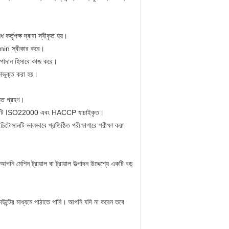
কর্তৃপক্ষ দ্বারা স্বীকৃত হয়।
cyanin স্বীকার করে।
 উপাদান হিসাবে কাজ করে।
াভুক্ত করা হয়।
্তি গ্রহণ।
িস্টেমটি ISO22000 এবং HACCP যাচাইকৃত।
োসানটি ভালভাবে প্রতিষ্ঠিত পরীক্ষাগারে পরীক্ষা করা
আপনি মেশিন ট্রায়াল বা ট্রায়াল উত্পাদন উদ্দেশ্যে একটি বড়
্টের মাধ্যমে পাঠাতে পারি।
আপনি যদি না করেন তবে