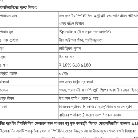
কোসিয়ানিনের দ্রুত বিবরণ:
পাদানের নাম
জল দ্রবণীয় স্পিরিউলিনা এক্সট্র্যাক্ট ফ্যাকোসিয়ানিন পা
খাদ্য রঙিন হিসাবে
পাদান মূল
Spirulina (নীল সবুজ শেত্তলাগুলি)
ঙ এবং চেহারা
নীল জরিমানা গুঁড়া, প্রতিপ্রভতা
ন্ধ
চারিত্রিক সুবাস
ানদন্ড
ইন-ঘর মান
ঙ মান
ই 10% 618 ≥180
্দ্রতা কন্টেন্ট
≤7%
্রাব্যতা
জল মধ্যে নিখুঁত দ্রাব্যতা
বেদন
খাদ্য, প্রসাধনী বা সাপ্লিমেন্ট শিল্পের জন্য নীল রঙ্গক হিসা
েল্ফ জীবন
উৎপাদন তারিখ থেকে 2 বছর
োঁচকা
ভিতরের প্যাকিং: 5 কেজি / অ্যালুমিনিয়াম ফয়েল ব্যাগ
বাইরের প্যাকিং: 2 ফয়েল ব্যাগ / শক্ত কাগজ
নির দ্রবণীয় স্পিরিউলিনা জেনারেল জ্ঞান সাধারণ ব্লু ফুড কালার্যান্ট হিসাবে ফোকোসিয়ানিন পাউডার E18 এক
ইকোকানিন একটি প্রাকৃতিক রঙ্গক যা স্পিরিলিন থেকে উদ্ভূত হয় যা নীল-সবুজ শেত্তলাগুলি হিসাবে