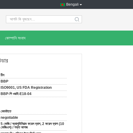
Bengali
search
কোম্পানি সংবাদ
উডার
চীন
BBP
ISO9001, US FDA Registration
BBP-পি ওয়াই-E18-04
কোনটাতে
negotiable
5 কেজি / অ্যালুমিনিয়াম ফয়েল ব্যাগ, 2 ফয়েল ব্যাগ (10
কেজিএস) / শক্ত কাগজ