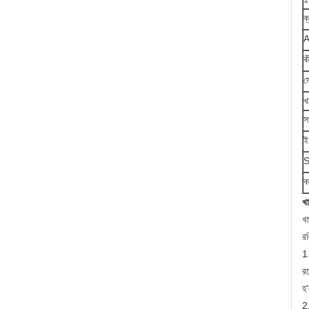
ক
A
ক
ম
খ
স
ই
S
ক
খা
খা
র
1.
রঙ
হ
2.