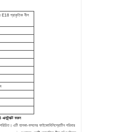
উডার E18 প্রাকৃতিক নীল
বে
্সট্র্যাক্ট করুন
ও পরিচিত।
এটি হালকা-ফসলের ফাইকোবিলিপ্রোটিন পরিবার