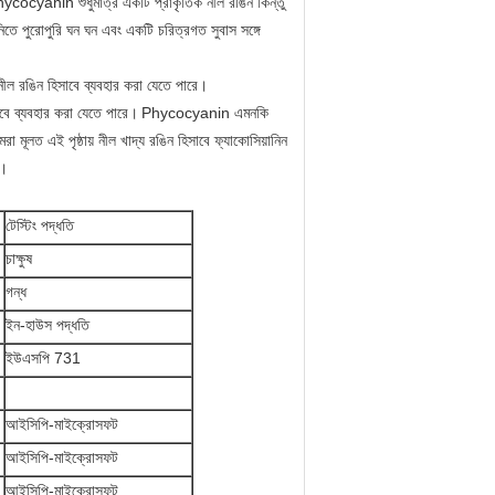
ycocyanin শুধুমাত্র একটি প্রাকৃতিক নীল রঙিন কিন্তু
িতে পুরোপুরি ঘন ঘন এবং একটি চরিত্রগত সুবাস সঙ্গে
 নীল রঙিন হিসাবে ব্যবহার করা যেতে পারে।
াবে ব্যবহার করা যেতে পারে।
Phycocyanin এমনকি
রা মূলত এই পৃষ্ঠায় নীল খাদ্য রঙিন হিসাবে ফ্যাকোসিয়ানিন
ব।
টেস্টিং পদ্ধতি
চাক্ষুষ
গন্ধ
ইন-হাউস পদ্ধতি
ইউএসপি 731
আইসিপি-মাইক্রোসফট
আইসিপি-মাইক্রোসফট
আইসিপি-মাইক্রোসফট