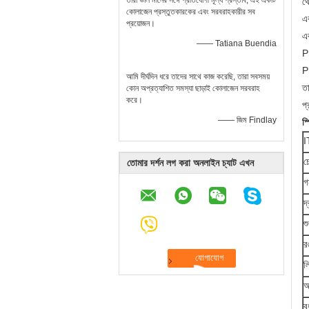
তারা ভাল মানের সঙ্গে প্রতিযোগী মূল্য প্রস্তাব, এই একটি
থ
কোলাজেন প্রস্তুতকারকের এবং সরবরাহকারীর সব
এক
প্রয়োজন।
এ
—— Tatiana Buendia
P
Ph
আমি দীর্ঘদিন ধরে তাদের সাথে কাজ করেছি, তারা সবসময়
ত
কোন অপ্রত্যাশিত সমস্যা ছাড়াই কোলাজেন সরবরাহ
করে।
প্
—— জিম Findlay
স্
I
চ
তোমার দর্শন লগ করা অনলাইন চ্যাট এখন
গ
দ
শ
র
ল
আ
ব