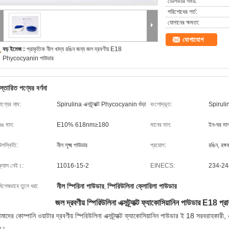
ডেলিভারি সময়:
পরিশোধের শর্ত:
যোগানের ক্ষমতা:
যোগাযোগ
বড় ইমেজ :
প্রাকৃতিক নীল খাদ্য রঙিন জন্য জল দ্রবণীয় E18
Phycocyanin পাউডার
স্তারিত পণ্যের বর্ণনা
পণ্যের নাম:
Spirulina এক্সট্র্যাক্ট Phycocyanin গুঁড়া
বংশোদ্ভূত:
Spirulin
রঙ মান:
E10% 618nm≥180
মানের মান:
ইন-ঘর মা
উপস্থিতি:
নীল সূক্ষ্ম পাউডার
প্রয়োগ:
রঙিন, রঙ্গ
ক্যাস নেই।:
11016-15-2
EINECS:
234-24
নীল স্পিরিনা পাউডার
স্পিরিউলিনা ক্লোরিলা পাউডার
বিশেষভাবে তুলে ধরা:
,
জল দ্রবণীয় স্পিরিউলিনা এক্সট্র্যাক্ট ফ্যাকোসিয়ানিন পাউডার E18 প্র
াদের কোম্পানি ওয়াটার দ্রবণীয় স্পিরিউলিনা এক্সট্র্যাক্ট ফ্যাকোসিয়ানিন পাউডার ই 18 সরবরাহকারী
য়।