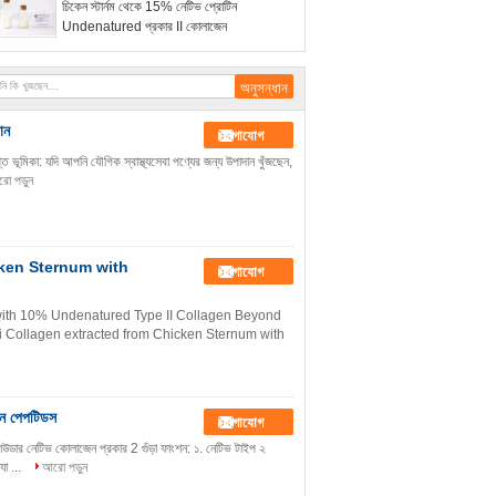
চিকেন স্টার্নম থেকে 15% নেটিভ প্রোটিন
Undenatured প্রকার II কোলাজেন
ান
যোগাযোগ
ত ভূমিকা: যদি আপনি যৌগিক স্বাস্থ্যসেবা পণ্যের জন্য উপাদান খুঁজছেন,
ো পড়ুন
cken Sternum with
যোগাযোগ
 with 10% Undenatured Type II Collagen Beyond
ii Collagen extracted from Chicken Sternum with
েন পেপটিডস
যোগাযোগ
াউডার নেটিভ কোলাজেন প্রকার 2 গুঁড়া ফাংশন: ১. নেটিভ টাইপ ২
যা ...
আরো পড়ুন