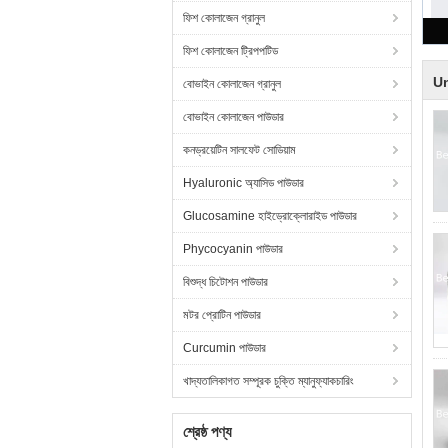
ফিশ কোলাজেন গ্রানুল
ফিশ কোলাজেন ট্রিপপটিড
Un
বোভাইন কোলাজেন গ্রানুল
বোভাইন কোলাজেন পাউডার
কনড্রয়েটিন সালফেট সোডিয়াম
Hyaluronic অ্যাসিড পাউডার
Glucosamine হাইড্রোক্লোরাইড পাউডার
Phycocyanin পাউডার
বিশুদ্ধ চিটোশন পাউডার
মটর প্রোটিন পাউডার
Curcumin পাউডার
খাদ্যতালিকাগত সম্পূরক চুক্তি ম্যানুফ্যাকচারিং
শ্রেষ্ঠ পণ্য