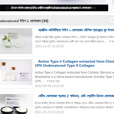
নিরপেক্ষ চিকেন কোলাজেন প্রকার ii 25%
(44)
denatured টাইপ ii কোলাজেন
অ্যাক্টিভ অনির্বিঘ্নিত টাইপ ২ কোলাজেন যৌগিক স্বাস্থ্যের মূল উপাদ
সক্রিয় অপরিশোধিত মুরগির কোলাজেন টাইপ ২ যৌগিক স্বাস্থ্যের মূল উপাদান সংক্ষিপ্
তাহলে সক্রিয় মুরগির কোলাজেন II একটি ভাল পণ্য থেকে নির্বাচন করা হয...
আর
2023-11-02 10:18:05
Active Type ii Collagen extracted from Chi
10% Undenatured Type II Collagen
Active Type ii Collagen extracted from Chicken Sternum
Biopharma is a china based manufacturer of Active Type 
10% ...
আরো পড়ুন
2022-06-09 14:22:00
নেটিভ কোলাজেন প্রকার 2 পাউডার, মোট প্রোটিন চিকেন কোলাজ
চিকেন স্টার্নাম, চিকেন কোলাজেন টাইপ ii পাউডার থেকে নেটিভ কোলাজেন টাইপ 2 প
মুরগির কোলাজেন হ'ল উত্পাদিত খাদ্যতালিকাগত পরিপূরকের জন্য সর্বোত্তম কাঁচামাল 
2021-03-23 14:40:10