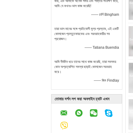
করি, এটি আমাকে অনেক সময় এবং শক্তির সংরক্ষণ করে,
আমি যে কখনও ভাল কাজ করেছি!
—— চার্লি Bingham
তারা ভাল মানের সঙ্গে প্রতিযোগী মূল্য প্রস্তাব, এই একটি
কোলাজেন প্রস্তুতকারকের এবং সরবরাহকারীর সব
প্রয়োজন।
—— Tatiana Buendia
আমি দীর্ঘদিন ধরে তাদের সাথে কাজ করেছি, তারা সবসময়
কোন অপ্রত্যাশিত সমস্যা ছাড়াই কোলাজেন সরবরাহ
করে।
—— জিম Findlay
তোমার দর্শন লগ করা অনলাইন চ্যাট এখন