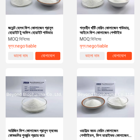
জয়েন্ট হেলথ ফিশ কোলাজেন গ্রানুল
গন্ধহীন খাঁটি মেরিন কোলাজেন পাউডার,
হোয়াইট টু অফিস হোয়াইট পাউডার
আইমে ফিশ কোলাজেন পেপটাইড
MOQ:
বিনিমেয়
MOQ:
বিনিমেয়
মূল্য:
negotiable
মূল্য:
negotiable
ভালো দাম
যোগাযোগ
ভালো দাম
যোগাযোগ
বাড়ি
পণ্য
আমাদের সম্পর্কে
কারখানা ভ্রমণ
অরিজিন ফিশ কোলাজেন গ্রানুল ত্বকের
ওয়াইল্ড কচড মেরিন কোলাজেন
কোষগুলির পুনর্জন্ম প্রচার করে
পেপটাইডস, ফিশ ডারাইভড কোলাজেন