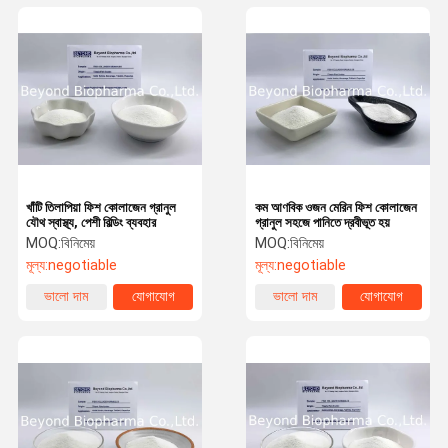
খাঁটি তিলাপিয়া ফিশ কোলাজেন গ্রানুল
কম আণবিক ওজন মেরিন ফিশ কোলাজেন
যৌথ স্বাস্থ্য, পেশী বিল্ডিং ব্যবহার
গ্রানুল সহজে পানিতে দ্রবীভূত হয়
MOQ:
বিনিমেয়
MOQ:
বিনিমেয়
মূল্য:
negotiable
মূল্য:
negotiable
ভালো দাম
যোগাযোগ
ভালো দাম
যোগাযোগ