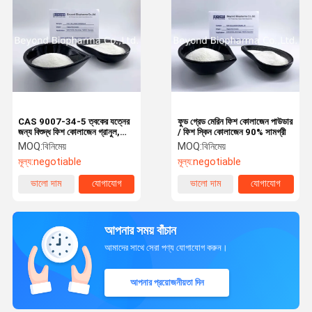
CAS 9007-34-5 ত্বকের যত্নের
ফুড গ্রেড মেরিন ফিশ কোলাজেন পাউডার
জন্য বিশুদ্ধ ফিশ কোলাজেন গ্রানুল,
/ ফিশ স্কিন কোলাজেন 90% সামগ্রী
যৌথ সহায়তা
MOQ:
বিনিমেয়
MOQ:
বিনিমেয়
মূল্য:
negotiable
মূল্য:
negotiable
ভালো দাম
যোগাযোগ
ভালো দাম
যোগাযোগ
আপনার সময় বাঁচান
আমাদের সাথে সেরা পণ্য যোগাযোগ করুন।
আপনার প্রয়োজনীয়তা দিন