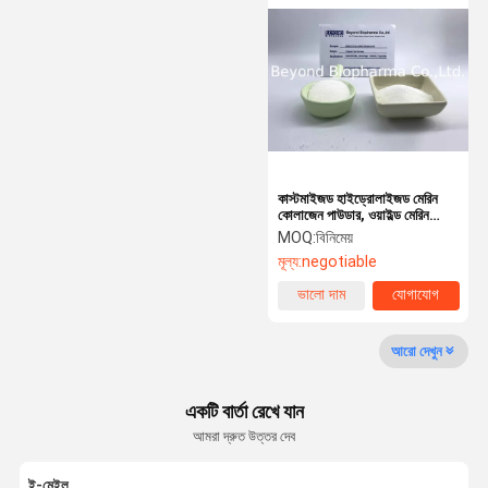
ফিশ কোলাজেন ট্রিপপটিড
বোভাইন কোলাজেন গ্রানুল
বোভাইন কোলাজেন পাউডার
কনড্রয়েটিন সালফেট সোডিয়াম
কাস্টমাইজড হাইড্রোলাইজড মেরিন
Hyaluronic অ্যাসিড পাউডার
কোলাজেন পাউডার, ওয়াইল্ড মেরিন
কোলাজেন গ্রানুলার
MOQ:
বিনিমেয়
Glucosamine হাইড্রোক্লোরাইড পাউডার
মূল্য:
negotiable
Phycocyanin পাউডার
ভালো দাম
যোগাযোগ
বিশুদ্ধ চিটোশন পাউডার
আরো দেখুন
মটর প্রোটিন পাউডার
একটি বার্তা রেখে যান
Curcumin পাউডার
আমরা দ্রুত উত্তর দেব
খাদ্যতালিকাগত সম্পূরক চুক্তি ম্যানুফ্যাকচারিং
ই-মেইল