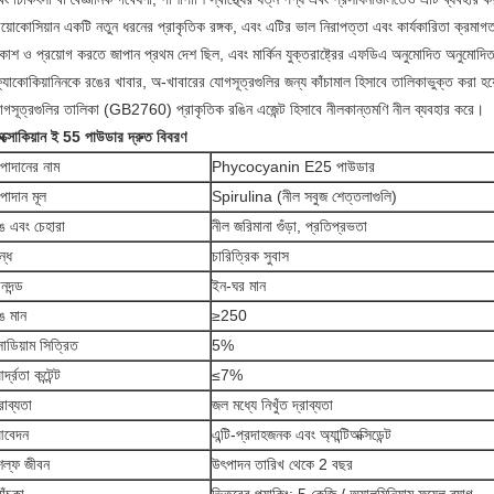
য়োকোসিয়ান একটি নতুন ধরনের প্রাকৃতিক রঙ্গক, এবং এটির ভাল নিরাপত্তা এবং কার্যকারিতা ক্রমাগত
িকাশ ও প্রয়োগ করতে জাপান প্রথম দেশ ছিল, এবং মার্কিন যুক্তরাষ্ট্রের এফডিএ অনুমোদিত অনুমোদি
যোকোকিয়ানিনকে রঙের খাবার, অ-খাবারের যোগসূত্রগুলির জন্য কাঁচামাল হিসাবে তালিকাভুক্ত করা হয়
োগসূত্রগুলির তালিকা (GB2760) প্রাকৃতিক রঙিন এজেন্ট হিসাবে নীলকান্তমণি নীল ব্যবহার করে।
ক্সোকিয়ান ই 55 পাউডার দ্রুত বিবরণ
পাদানের নাম
Phycocyanin E25 পাউডার
পাদান মূল
Spirulina (নীল সবুজ শেত্তলাগুলি)
ঙ এবং চেহারা
নীল জরিমানা গুঁড়া, প্রতিপ্রভতা
ন্ধ
চারিত্রিক সুবাস
ানদন্ড
ইন-ঘর মান
ঙ মান
≥250
োডিয়াম সিত্রিত
5%
্দ্রতা কন্টেন্ট
≤7%
্রাব্যতা
জল মধ্যে নিখুঁত দ্রাব্যতা
বেদন
এন্টি-প্রদাহজনক এবং অ্যান্টিঅক্সিডেন্ট
েল্ফ জীবন
উৎপাদন তারিখ থেকে 2 বছর