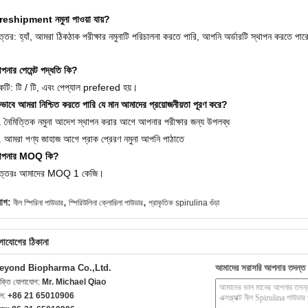
reshipment নমুনা পাওয়া যায়?
্তর: হ্যাঁ, আমরা ঠিকঠাক পরীক্ষার নমুনাটি পরিচালনা করতে পারি, আপনি অর্ডারটি স্থাপন করতে পা
পনার পেমেন্ট পদ্ধতি কি?
টি: টি / টি, এবং পেপ্যাল ​​prefered হয়।
িভাবে আমরা নিশ্চিত করতে পারি যে মান আমাদের প্রয়োজনীয়তা পূরণ করে?
. নৈমিত্তিক নমুনা আদেশ স্থাপন করার আগে আপনার পরীক্ষার জন্য উপলব্ধ
. আমরা পণ্য জাহাজ আগে প্রাক প্রেরণ নমুনা আপনি পাঠাতে
পনার MOQ কি?
ত্তরঃ আমাদের MOQ 1 কেজি।
,
,
যাগ:
নীল স্পিরিনা পাউডার
স্পিরিউলিনা ক্লোরিলা পাউডার
প্রাকৃতিক spirulina গুঁড়া
গাযোগের ঠিকানা
eyond Biopharma Co.,Ltd.
আমাদের সরাসরি আপনার তদন্ত 
যক্তি যোগাযোগ:
Mr. Michael Qiao
েল:
+86 21 65010906