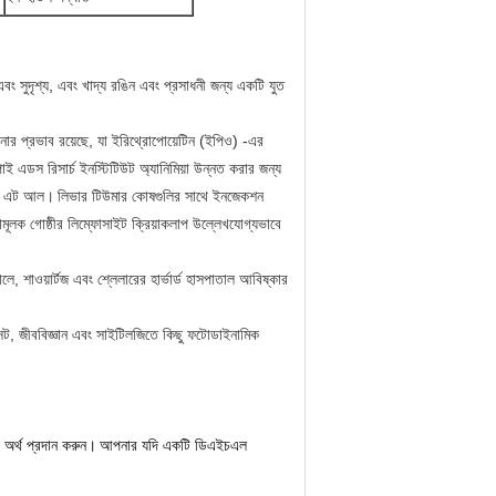
এবং সুদৃশ্য, এবং খাদ্য রঙিন এবং প্রসাধনী জন্য একটি যুত
ীপনার প্রভাব রয়েছে, যা ইরিথ্রোপোয়েটিন (ইপিও) -এর
ই এডস রিসার্চ ইনস্টিটিউট অ্যানিমিয়া উন্নত করার জন্য
া এট আল।
লিভার টিউমার কোষগুলির সাথে ইনজেকশন
ষামূলক গোষ্ঠীর লিম্ফোসাইট ক্রিয়াকলাপ উল্লেখযোগ্যভাবে
, শাওয়ার্টজ এবং শ্লেলারের হার্ভার্ড হাসপাতাল আবিষ্কার
েন্ট, জীববিজ্ঞান এবং সাইটিলজিতে কিছু ফটোডাইনামিক
ে অর্থ প্রদান করুন।
আপনার যদি একটি ডিএইচএল