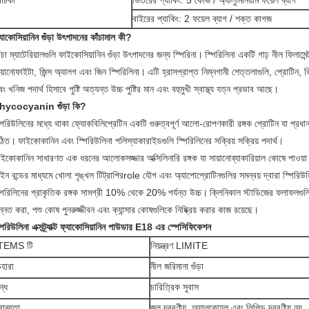
োঁচকা
ভিতরের প্যাকিং: 5 কেজি / অ্যালুমিনিয়াম ফয়েল ব্যাগ
বাইরের প্যাকিং: 2 ফয়েল ব্যাগ / শক্ত কাগজ
যাকোসিয়ানিন গুঁড়া উৎপাদনের কাঁচামাল কী?
ঁচা ম্যাটেরিয়ালগুলি ফাইকোসিয়ানিন গুঁড়া উৎপাদনের জন্য স্পিরিনা।
স্পিরিলিনা একটি গাঢ় নীল ফিলামেন
য়ানোফাইটা, জিন্স অ্যালগ এবং জিন স্পিরিলিনা।
এটি হ্রাসপ্রাপ্ত নিম্নগামী শেত্তলাগুলি, প্রোটিন,
ং খনিজ পদার্থ হিসাবে পুষ্টি অত্যন্ত উচ্চ পুষ্টির মান এবং বহুমুখী স্বাস্থ্য যত্ন প্রভাব আছে।
hycocyanin গুঁড়া কি?
পিরিউলিনের মধ্যে থাকা ফ্যোকবিলিপ্রেটিন একটি গুরুত্বপূর্ণ আলো-রোপণকারী রঙ্গক প্রোটিন যা প্
ঠিত।
ফাইকোকানিন এবং স্পিরিউলিনা পলিস্যাকারাইডগুলি স্পিরিলিনের সক্রিয় সক্রিয় পদার্থ।
ইকোকানিন সাধারণত এক ধরনের আলোকসজ্জার অক্সিলিনারি রঙ্গক যা সায়ানোব্যাকারিয়াল কোষে পাওয়া
ইন বন্ডের মাধ্যমে খোলা শৃঙ্খল টিট্রাপিরrole যৌগ এবং অ্যাপোপ্রোটিনগুলির সমন্বয় দ্বারা স্পিরি
্পিরিলিনের প্রাকৃতিক রঙ্গক সামগ্রী 10% থেকে 20% পর্যন্ত উচ্চ।
ক্লিনিকাল স্টাডিজের ফলাফলগুলি 
্নত করা, পশু কোষ পুনরুজ্জীবন এবং ক্যান্সার কোষগুলিকে নিষ্ক্রিয় করার কাজ রয়েছে।
পিরিউলিনা এক্সট্র্যাক্ট ফ্যাকোসিয়ানিন পাউডার E18 এর স্পেসিফিকেশন
TEMS টি
নিয়ন্ত্রণ LIMITE
েহারা
নীল জরিমানা গুঁড়া
ন্ধ
চারিত্রিক সুবাস
্রাব্যতা
জল দ্রবণীয়, অ্যালকোহল এবং লিপিড দ্রবণীয় নয়