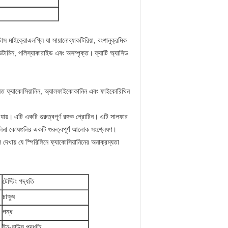
্টাস মাইক্রোএলগ্লি যা সায়ানোব্যাকটিরিয়া, বংশানুক্রমিক
 ভিটামিন, পলিস্যাকারাইড এবং অসম্পৃক্ত।
ফ্যাটি অ্যাসিড
রধানত ফ্যাকোসিয়ানিন, অ্যালফাইকোকানিন এবং ফাইকোরিথিন
 যায়।
এটি একটি গুরুত্বপূর্ণ রঙ্গক প্রোটিন।
এটি সালফার
উলিনা কোষগুলির একটি গুরুত্বপূর্ণ আলোক সংশ্লেষণ।
দেখায় যে স্পিরিলিনে ফ্যাকোসিয়ানিনের অনাক্রম্যতা
টেস্টিং পদ্ধতি
চাক্ষুষ
গন্ধ
ইন-হাউস পদ্ধতি