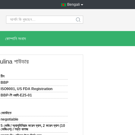
Bengali
search
কোম্পানি সংবাদ
rulina পাউডার
চীন
BBP
ISO9001, US FDA Registration
BBP-পি ওয়াই-E25-01
কোনটাতে
negotiable
5 কেজি / অ্যালুমিনিয়াম ফয়েল ব্যাগ, 2 ফয়েল ব্যাগ (10
কেজিএস) / শক্ত কাগজ