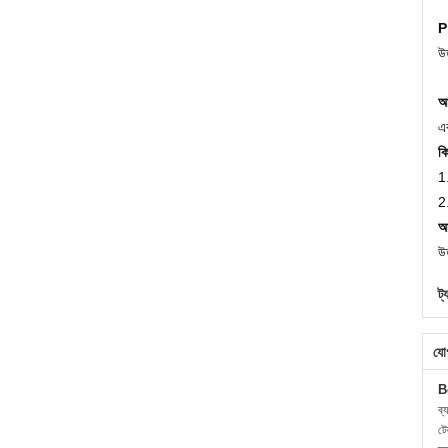
P
উত
আ
এক
ক
1
2
আ
উ
ট্
যো
B
ব্
ট