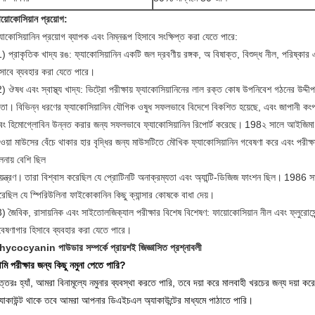
য়োকোসিয়ান প্রয়োগ:
যাকোসিয়ানিন প্রয়োগ ব্যাপক এবং নিম্নরূপ হিসাবে সংক্ষিপ্ত করা যেতে পারে:
) প্রাকৃতিক খাদ্য রঙ: ফ্যাকোসিয়ানিন একটি জল দ্রবণীয় রঙ্গক, অ বিষাক্ত, বিশুদ্ধ নীল, পরিষ্কার 
সাবে ব্যবহার করা যেতে পারে।
) ঔষধ এবং স্বাস্থ্য খাদ্য: ভিট্রো পরীক্ষায় ফ্যাকোসিয়ানিনের লাল রক্ত ​​কোষ উপনিবেশ গঠনের উদ্দ
তো।
বিভিন্ন ধরণের ফ্যাকোসিয়ানিন যৌগিক ওষুধ সফলভাবে বিদেশে বিকশিত হয়েছে, এবং জাপানী কংপা
বং হিমোগ্লোবিন উন্নত করার জন্য সফলভাবে ফ্যাকোসিয়ানিন রিপোর্ট করেছে।
198২ সালে আইজিম
ওয়া মাউসের বেঁচে থাকার হার বৃদ্ধির জন্য মাউসটিতে মৌখিক ফ্যাকোসিয়ানিন গবেষণা করে এবং পরীক্
লনায় বেশি ছিল
য়ন্ত্রণ।
তারা বিশ্বাস করেছিল যে প্রোটিনটি অনাক্রম্যতা এবং অ্যান্টি-ডিজিজ ফাংশন ছিল।
1986 সালে
েছিল যে স্পিরিউলিনা ফাইকোকানিন কিছু ক্যান্সার কোষকে বাধা দেয়।
) জৈবিক, রাসায়নিক এবং সাইতোলজিক্যাল পরীক্ষার বিশেষ বিশেষণ: ফায়োকোসিয়ান নীল এবং ফ্লুরোস
বেষণাগার হিসাবে ব্যবহার করা যেতে পারে।
hycocyanin পাউডার সম্পর্কে প্রায়শই জিজ্ঞাসিত প্রশ্নাবলী
ি পরীক্ষার জন্য কিছু নমুনা পেতে পারি?
্তরঃ হ্যাঁ, আমরা বিনামূল্যে নমুনার ব্যবস্থা করতে পারি, তবে দয়া করে মালবাহী খরচের জন্য দয়া কর
্যাকাউন্ট থাকে তবে আমরা আপনার ডিএইচএল অ্যাকাউন্টের মাধ্যমে পাঠাতে পারি।