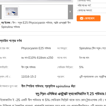
ডেলিভারি সময়:
পরিশোধের শর্ত:
যোগানের ক্ষমতা:
যোগাযোগ
বড় ইমেজ :
নীল - সবুজ E25 Phycocyanin পাউডার, আল্জি এক্সপ্ল্যাক্ট নীল
Spirulina পাউডার
স্তারিত পণ্যের বর্ণনা
পণ্যের নাম:
Phycocyanin E25 পাউডার
বংশোদ্ভূত:
Spirulina (নীল সবুজ শেত্ত
রঙ মান:
রঙ মান E10% 618nm ≥250
মানের মান:
ইন-ঘর মান
উপস্থিতি:
নীল সূক্ষ্ম পাউডার
সোডিয়াম সিত্রিত:
5%
ক্যাস নেই।:
11016-15-2
প্রয়োগ:
এন্টি-প্রদাহজনক এবং অ্যান্টিঅক্
নীল স্পিরিনা পাউডার
প্রাকৃতিক spirulina গুঁড়া
বিশেষভাবে তুলে ধরা:
,
ব্লু-গ্রিন এলিজিয়া এক্সট্র্যাক্ট ফ্যাকোসিয়ানিন ই 25 পাউডার /
াইকোকানিন ই -25 একটি নীল পাউডার যা 5% সোডিয়াম সিট্রেট থাকে তবে কোন ট্র্যাওলোজ নেই।
ফ
ং চিকিৎসা বা বৈজ্ঞানিক গবেষণা, পাশাপাশি স্বাস্থ্যের যত্ন পণ্য এবং প্রসাধনীগুলিতেও এটি ব্যবহার 