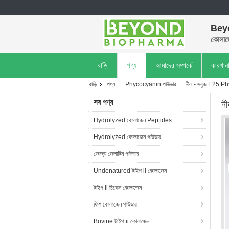
Bey
কোলাজ
বাড়ি
পণ্য
আমাদের সম্পর্কে
কারখান
বাড়ি
পণ্য
Phycocyanin পাউডার
নীল - সবুজ E25 Phyc
সব পণ্য
নী
Hydrolyzed কোলাজেন Peptides
Hydrolyzed কোলাজেন পাউডার
ভোজ্য জেলাটিন পাউডার
Undenatured টাইপ ii কোলাজেন
টাইপ ii চিকেন কোলাজেন
ফিশ কোলাজেন পাউডার
Bovine টাইপ ii কোলাজেন