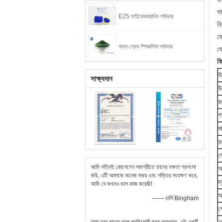
ফা
E25 ফাইকোকায়ানিন পাউডার
ব
ফ্
খাদ্য গ্রেড স্পিরুলিনা পাউডার
য
ফি
উ
সাক্ষ্যদান
উ
র
গ
ম
র
স
আমি সত্যিই কোলেগেন সামগ্রীতে তাদের দক্ষতা প্রশংসা
আর
করি, এটি আমাকে অনেক সময় এবং শক্তির সংরক্ষণ করে,
দ
আমি যে কখনও ভাল কাজ করেছি!
আ
—— চার্লি Bingham
শ