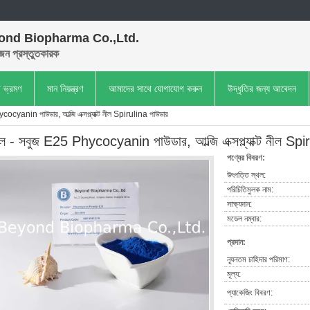
ond Biopharma Co.,Ltd.
েন প্রস্তুতকারক
া ভ্রমণ
মান নিয়ন্ত্রণ
আমাদের সাথে যোগাযোগ করুন
উদ্ধৃতির জন্য আবেদন
ocyanin পাউডার, আল্জি এক্সপ্ল্যাক্ট নীল Spirulina পাউডার
ল - সবুজ E25 Phycocyanin পাউডার, আল্জি এক্সপ্ল্যাক্ট নীল Spi
পণ্যের বিবরণ:
উৎপত্তি স্থল:
পরিচিতিমুলক নাম:
সাক্ষ্যদান:
মডেল নম্বার:
প্রদান:
ন্যূনতম চাহিদার পরিমাণ:
মূল্য:
প্যাকেজিং বিবরণ: