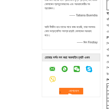
ব
তারা ভাল মানের সঙ্গে প্রতিযোগী মূল্য প্রস্তাব, এই একটি
কোলাজেন প্রস্তুতকারকের এবং সরবরাহকারীর সব
প্রয়োজন।
ফ্
—— Tatiana Buendia
কা
সা
আমি দীর্ঘদিন ধরে তাদের সাথে কাজ করেছি, তারা সবসময়
কোন অপ্রত্যাশিত সমস্যা ছাড়াই কোলাজেন সরবরাহ
এব
করে।
P
—— জিম Findlay
স্
গ
ফা
তোমার দর্শন লগ করা অনলাইন চ্যাট এখন
চে
স
উন
স্
I
চ
গ
দ