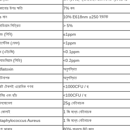
ুকানোর উপর ক্ষতি
7% কম
ঙ মান
10% E618nm ≥250 ইউনিট
োডিয়াম সিত্রিত
> 5%
িড (পিবি)
≤1ppm
র্সেনিক (যেমন)
<1ppm
ুধ (এইচজি)
<0.1ppm
্যাডমিয়াম (সিডি)
<0.2ppm
flatoxin
অনুপস্থিত
ীটনাশক
অনুপস্থিত
োট টেকসই এরোবিক গণনা
<1000CFU / ছ
ামির এবং ছাঁচ
<100CFU / ছ
ালমোনেলা
25g নেতিবাচক
 কোলাই
1 জি মধ্যে নেতিবাচক
taphylococcus Aureus
1 জি মধ্যে নেতিবাচক
ণা আকার
80% মাধ্যমে 80 জাল