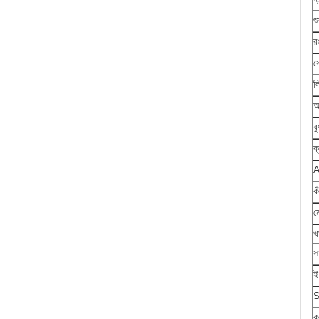
শ
র
স
ল
আ
ব
ক
A
ক
ম
খ
স
ই
S
ক