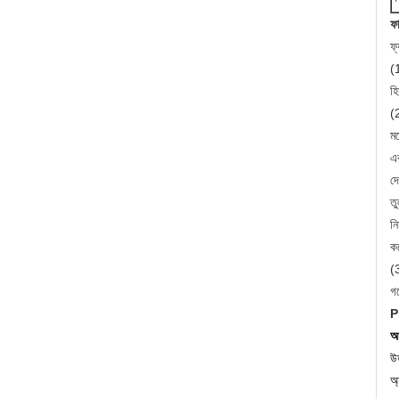
ফা
ফ্
(1
হি
(2
ম
এ
দে
তু
নি
কর
(3
গ
P
আম
উত
অ