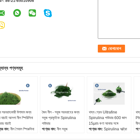
যাক্স:
86-21-65010906
্যান্য পণ্যসমূহ
্য সরবরাহকারী উপাদান জন্য
জৈব নীল - সবুজ সরবরাহের জন্য
খাদ্য গ্রেড Ultrafine
খাদ
া যাচাই আলগা নীল স্পিরিলিনা
সবুজ প্রাকৃতিক Spirulina
Spirulina পাউডার 600 জাল
Ph
ডার যাচাই
পাউডার
15μm কণা আকার সঙ্গে
নীল
যের নাম:
নীল শৈবাল স্পিরুলিনা
পণ্যের নাম:
নীল সবুজ
পণ্যের নাম:
Spirulina আল্ট্রা
পণ্
ডার
শেত্তলাগুলি Spirulina পাউডার
সূক্ষ্ম পাউডার
তর