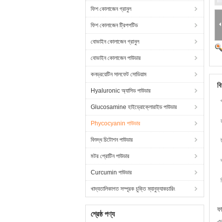
ফিশ কোলাজেন গ্রানুল
ফিশ কোলাজেন ট্রিপপটিড
বোভাইন কোলাজেন গ্রানুল
বোভাইন কোলাজেন পাউডার
কনড্রয়েটিন সালফেট সোডিয়াম
বি
Hyaluronic অ্যাসিড পাউডার
Glucosamine হাইড্রোক্লোরাইড পাউডার
Phycocyanin পাউডার
বিশুদ্ধ চিটোশন পাউডার
মটর প্রোটিন পাউডার
Curcumin পাউডার
খাদ্যতালিকাগত সম্পূরক চুক্তি ম্যানুফ্যাকচারিং
ফ
শ্রেষ্ঠ পণ্য
এব