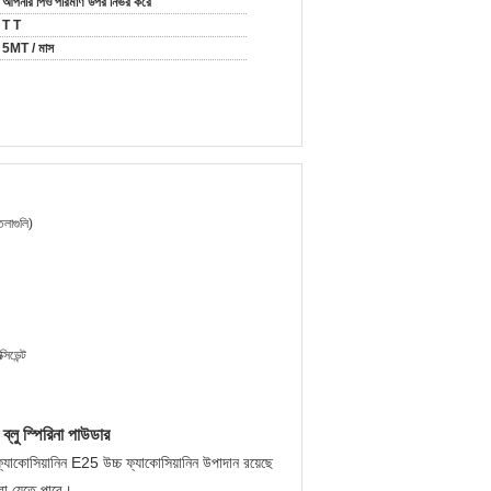
আপনার পিও পরিমাণ উপর নির্ভর করে
T T
5MT / মাস
লাগুলি)
সিডেন্ট
 ব্লু স্পিরিনা পাউডার
্যাকোসিয়ানিন E25 উচ্চ ফ্যাকোসিয়ানিন উপাদান রয়েছে
করা যেতে পারে।