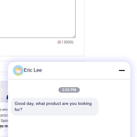
(
0
/ 3000)
Eric Lee
2:02 PM
Good day, what product are you looking 
for?
্য রঙ্গক তরল
স্পাইরিলিনা এক্সট্র্যাক্ট
ycocyanin E30 জন্য
ফ্যাকোসিয়ানিন পাউডার প্রাকৃতিক
 Spirulina তরল নির্যাস
নীল রঙের হিসাবে ব্যবহৃত হয়
যের নাম:
Phycocyanin
পণ্যের নাম:
Spirulina
ল E30
এক্সট্র্যাক্ট Phycocyanin গুঁড়া