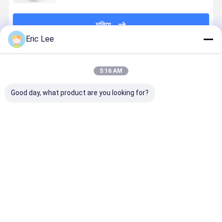
চালিয়ে
Eric Lee
প্রস্তাবিত পণ্য
5:16 AM
Good day, what product are you looking for?
E25
খাদ্য গ্রেড স্পিরুলিনা
খাদ্য সরবরাহকারী
জৈব নীল - সবুজ
ফাইকোকায়ানিন
পাউডার
উপাদান জন্য হালা
সরবরাহের জন্য 
পাউডার
যাচাই আলগা নীল
প্রাকৃতিক
স্পিরিলিনা পাউডার
Spirulina
যাচাই
পাউডার
ভালো দাম
ভালো দাম
ভালো দাম
ভালো দাম
বাড়ি
আমাদের
আমাদের সাথে যোগাযোগ
Desktop