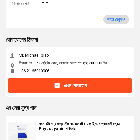
পরিশোধের শর্ত
T T
আরো দেখুন
যোগাযোগের ঠিকানা
Mr. Michael Qiao
ঠিকানা: নং .177 হেইনিং রোড, হংককো জেলা, সাংহাই 200080 চীন
+86 21 65010906
এখন যোগাযোগ
এর সেরা মূল্য পান
প্রসাধনী পণ্য জন্য নীল রঙ Additive হিসাবে প্রসাধনী গ্রেড
Phycocyanin পাউডার