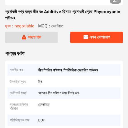
2
/
2
প্রসাধনী পণ্য জন্য নীল রঙ Additive হিসাবে প্রসাধনী গ্রেড Phycocyanin
পাউডার
মূল্য：negotiable
MOQ：কোনটাতে
ভালো দাম
এখন যোগাযোগ
পণ্যের বর্ণনা
লক্ষণীয় করা
,
নীল স্পিরিনা পাউডার
স্পিরিউলিনা ক্লোরিলা পাউডার
উৎপত্তি স্থল
চীন
ডেলিভারি সময়
আপনার পিও পরিমাণ উপর নির্ভর করে
ন্যূনতম চাহিদার
কোনটাতে
পরিমাণ
পরিচিতিমুলক নাম
BBP