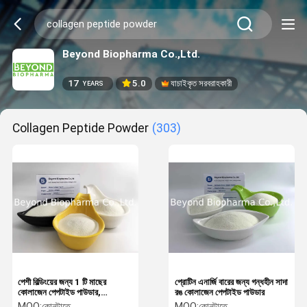
Beyond Biopharma Co.,Ltd.
17
5.0
যাচাইকৃত সরবরাহকারী
YEARS
Collagen Peptide Powder
(303)
পেশী বিল্ডিংয়ের জন্য 1 টি মাছের
প্রোটিন এনার্জি বারের জন্য গন্ধহীন সাদা
কোলাজেন পেপটাইড পাউডার,
রঙ কোলাজেন পেপটাইড পাউডার
হাইড্রোলিজেড মাছ কোলাজেন পাউডার
MOQ:
কোনটাতে
MOQ:
কোনটাতে