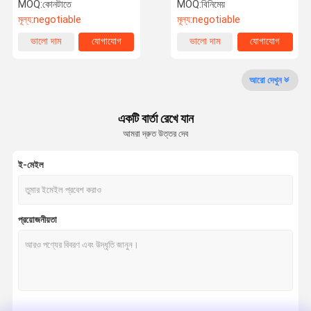
MOQ:
কোনটাতে
MOQ:
বিনিমেয়
মূল্য:
negotiable
মূল্য:
negotiable
মান নিয়ন্ত্রণ
যোগাযোগ করুন
উদ্ধৃতির জন্য
Company
ভালো দাম
যোগাযোগ
ভালো দাম
যোগাযোগ
News
আবেদন
আরো দেখুন
Hydrolyzed কোলাজেন Peptides
একটি বার্তা রেখে যান
Hydrolyzed কোলাজেন পাউডার
আমরা দ্রুত উত্তর দেব
ভোজ্য জেলাটিন পাউডার
ই-মেইল
Undenatured টাইপ ii কোলাজেন
টাইপ ii চিকেন কোলাজেন
প্রয়োজনীয়তা
ফিশ কোলাজেন পাউডার
Bovine টাইপ ii কোলাজেন
ফিশ কোলাজেন গ্রানুল