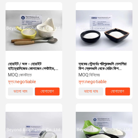
হোয়াইট / অফ - হোয়াইট
ত্বকের সৌন্দর্যের পরিপূরকগুলি তেলাপিয়া
হাইড্রোলিজেড কোলাজেন পেপটাইড,
ফিশ স্কেলগুলি থেকে মেরিন ফিশ
ভাল ফ্লোবিলিটি কোলাজেন পেপটাইড
কোলাজেন পেপটাইড পাউডার
MOQ:
কোনটাতে
MOQ:
বিনিমেয়
পাউডার
মূল্য:
negotiable
মূল্য:
negotiable
ভালো দাম
যোগাযোগ
ভালো দাম
যোগাযোগ