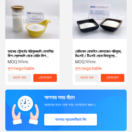
ত্বকের সৌন্দর্যের পরিপূরকগুলি তেলাপিয়া
মেডিকেল বোভাইন কোলাজেন পরিপূরক,
ফিশ স্কেলগুলি থেকে মেরিন ফিশ
বিএসই / টিএসই থেকে বিনামূল্যে
কোলাজেন পেপটাইড পাউডার
কোলাজেন পেপটাইড পাউডার
MOQ:
বিনিমেয়
MOQ:
বিনিমেয়
মূল্য:
negotiable
মূল্য:
negotiable
ভালো দাম
যোগাযোগ
ভালো দাম
যোগাযোগ
আপনার সময় বাঁচান
আমাদের সাথে সেরা পণ্য যোগাযোগ করুন।
আপনার প্রয়োজনীয়তা দিন