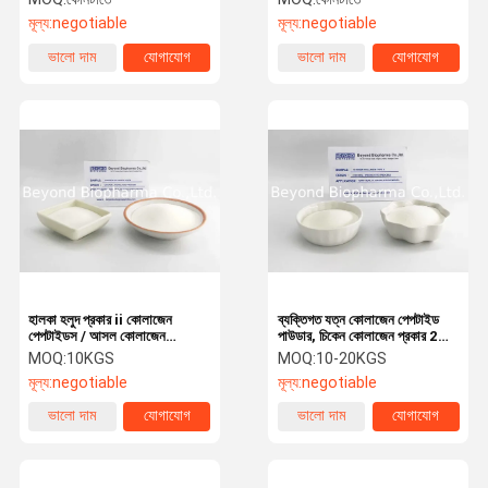
টাইপ করুন
মূল্য:
negotiable
মূল্য:
negotiable
ভালো দাম
যোগাযোগ
ভালো দাম
যোগাযোগ
হালকা হলুদ প্রকার ii কোলাজেন
ব্যক্তিগত যত্ন কোলাজেন পেপটাইড
পেপটাইডস / আসল কোলাজেন
পাউডার, চিকেন কোলাজেন প্রকার 2
পেপটাইড পাউডার
90% প্রোটিন
MOQ:
10KGS
MOQ:
10-20KGS
মূল্য:
negotiable
মূল্য:
negotiable
ভালো দাম
যোগাযোগ
ভালো দাম
যোগাযোগ