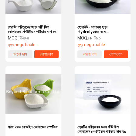
প্রোটিন পরিপূরকের জন্য খাঁটি ফিশ
হোয়াইট - সামান্য হলুদ
কোলাজেন পেপটাইডস পাউডার সাদা রঙ
Hydrolyzed ভাল
Flowability সঙ্গে কোলাজেন
MOQ:
বিনিমেয়
MOQ:
কোনটাতে
পেপটাইড পাউডার
মূল্য:
negotiable
মূল্য:
negotiable
ভালো দাম
যোগাযোগ
ভালো দাম
যোগাযোগ
বাড়ি
পণ্য
আমাদের সম্পর্কে
কারখানা ভ্রমণ
গ্রাস ফেড বোভাইন কোলাজেন পেপটিডস
প্রোটিন পরিপূরকের জন্য খাঁটি ফিশ
কোলাজেন পেপটাইডস পাউডার সাদা রঙ