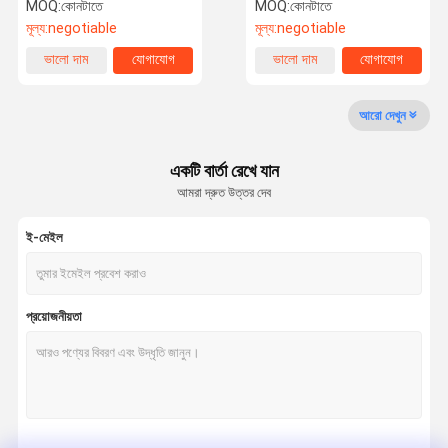
সহ কোলেজেন পেপটাইড
MOQ:
কোনটাতে
MOQ:
কোনটাতে
মূল্য:
negotiable
মূল্য:
negotiable
মান নিয়ন্ত্রণ
যোগাযোগ করুন
উদ্ধৃতির জন্য
Company
ভালো দাম
যোগাযোগ
ভালো দাম
যোগাযোগ
News
আবেদন
আরো দেখুন
Hydrolyzed কোলাজেন Peptides
একটি বার্তা রেখে যান
Hydrolyzed কোলাজেন পাউডার
আমরা দ্রুত উত্তর দেব
ভোজ্য জেলাটিন পাউডার
ই-মেইল
Undenatured টাইপ ii কোলাজেন
টাইপ ii চিকেন কোলাজেন
প্রয়োজনীয়তা
ফিশ কোলাজেন পাউডার
Bovine টাইপ ii কোলাজেন
ফিশ কোলাজেন গ্রানুল