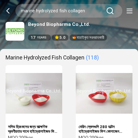
Beyond Biopharma Co.,Ltd.
17
5.0
যাচাইকৃত সরবরাহকারী
YEARS
Marine Hydrolyzed Fish Collagen
(118)
সলিড ড্রিংকসের জন্য তাত্ক্ষণিক
মেরিন স্কেলগুলি 280 ডাল্টন
দ্রবণীয়তার সাথে হাইড্রোলাইজড ফিশ
হাইড্রোলাইজড ফিশ কোলাজেন
কোলাজেন ট্রিপপটিড গ্রানুলার
নিউট্রাল স্বাদ
MOQ:
200kgs
MOQ:
200kgs