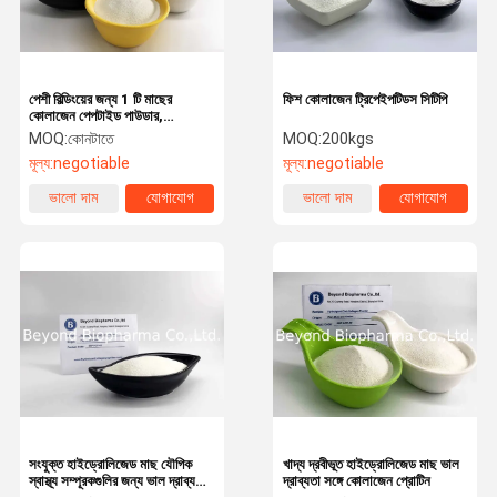
পেশী বিল্ডিংয়ের জন্য 1 টি মাছের
ফিশ কোলাজেন ট্রিপেইপটিডস সিটিপি
কোলাজেন পেপটাইড পাউডার,
হাইড্রোলিজেড মাছ কোলাজেন পাউডার
MOQ:
কোনটাতে
MOQ:
200kgs
টাইপ করুন
মূল্য:
negotiable
মূল্য:
negotiable
ভালো দাম
যোগাযোগ
ভালো দাম
যোগাযোগ
বাড়ি
পণ্য
আমাদের সম্পর্কে
কারখানা ভ্রমণ
সংযুক্ত হাইড্রোলিজেড মাছ যৌগিক
খাদ্য দ্রবীভূত হাইড্রোলিজেড মাছ ভাল
স্বাস্থ্য সম্পূরকগুলির জন্য ভাল দ্রাব্যতা
দ্রাব্যতা সঙ্গে কোলাজেন প্রোটিন