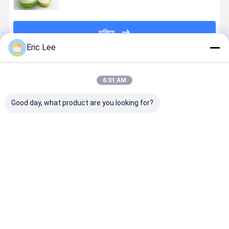
চালিয়ে
Eric Lee
প্রস্তাবিত পণ্য
6:31 AM
Good day, what product are you looking for?
হাড়ের স্বাস্থ্যের জন্য
90%
বোভাইন কোলাজেন
হাইড্রোলাইজড 
বোভাইন কোলাজেন
হাইড্রোলাইজড
টাইপ ii গ্রানুলার
কোলাজেন পাউডা
টাইপ ii
কোলাজেন প্রকার ii
গ্রাস ফিড বোভা
পিসিন কোলাজেন
পেপটিডস d
ভালো দাম
ভালো দাম
ভালো দাম
ভালো দাম