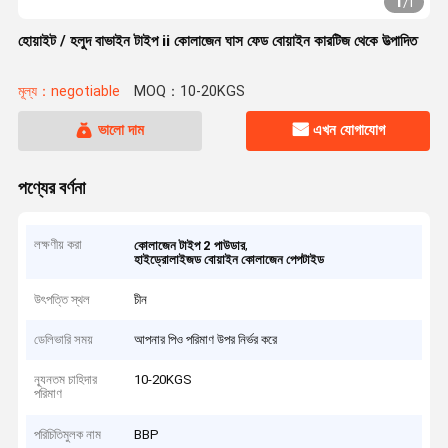
1
/
1
হোয়াইট / হলুদ বাভাইন টাইপ ii কোলাজেন ঘাস ফেড বোয়াইন কারটিজ থেকে উত্পাদিত
মূল্য：negotiable
MOQ：10-20KGS
ভালো দাম
এখন যোগাযোগ
পণ্যের বর্ণনা
লক্ষণীয় করা
,
কোলাজেন টাইপ 2 পাউডার
হাইড্রোলাইজড বোয়াইন কোলাজেন পেপটাইড
উৎপত্তি স্থল
চীন
ডেলিভারি সময়
আপনার পিও পরিমাণ উপর নির্ভর করে
ন্যূনতম চাহিদার
10-20KGS
পরিমাণ
পরিচিতিমুলক নাম
BBP