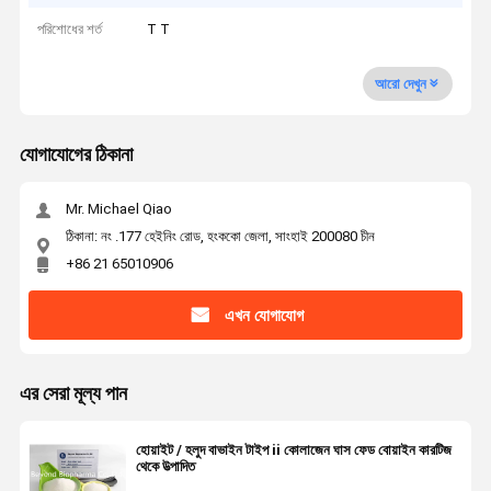
পরিশোধের শর্ত
T T
আরো দেখুন
যোগাযোগের ঠিকানা
Mr. Michael Qiao
ঠিকানা: নং .177 হেইনিং রোড, হংককো জেলা, সাংহাই 200080 চীন
+86 21 65010906
এখন যোগাযোগ
এর সেরা মূল্য পান
হোয়াইট / হলুদ বাভাইন টাইপ ii কোলাজেন ঘাস ফেড বোয়াইন কারটিজ
থেকে উত্পাদিত