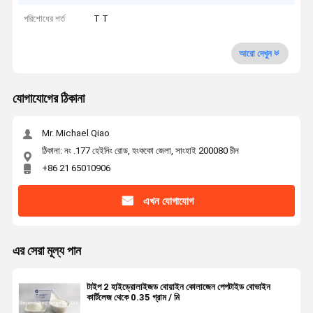
পরিশোধের শর্ত
T T
আরো দেখুন
যোগাযোগের ঠিকানা
Mr. Michael Qiao
ঠিকানা: নং .177 হেইনিং রোড, হংককো জেলা, সাংহাই 200080 চীন
+86 21 65010906
এখন যোগাযোগ
এর সেরা মূল্য পান
টাইপ 2 হাইড্রোলাইজড বোয়াইন কোলাজেন পেপটাইড বোভাইন
কার্টিলেজ থেকে 0.35 গ্রাম / মি