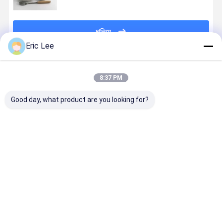
চালিয়ে
Eric Lee
প্রস্তাবিত পণ্য
8:37 PM
Good day, what product are you looking for?
হাড়ের স্বাস্থ্যের জন্য
90%
বোভাইন কোলাজেন
হাইড্রোলাইজড 
বোভাইন কোলাজেন
হাইড্রোলাইজড
টাইপ ii গ্রানুলার
কোলাজেন পাউডা
টাইপ ii
কোলাজেন প্রকার ii
গ্রাস ফিড বোভা
পিসিন কোলাজেন
পেপটিডস d
ভালো দাম
ভালো দাম
ভালো দাম
ভালো দাম