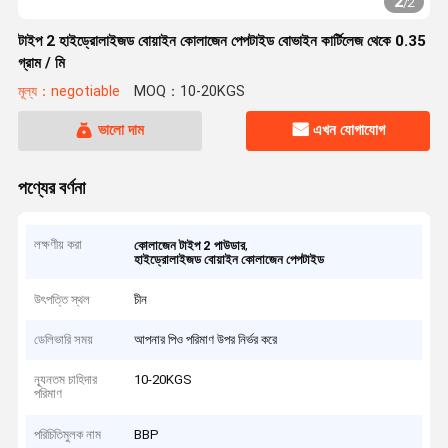
2
/
2
টাইপ 2 হাইড্রোলাইজড বোয়াইন কোলাজেন পেপটাইড বোভাইন কার্টিলেজ থেকে 0.35
গ্রাম / মি
মূল্য：negotiable
MOQ：10-20KGS
ভালো দাম
এখন যোগাযোগ
পণ্যের বর্ণনা
লক্ষণীয় করা
,
কোলাজেন টাইপ 2 পাউডার
হাইড্রোলাইজড বোয়াইন কোলাজেন পেপটাইড
উৎপত্তি স্থল
চীন
ডেলিভারি সময়
আপনার পিও পরিমাণ উপর নির্ভর করে
ন্যূনতম চাহিদার
10-20KGS
পরিমাণ
পরিচিতিমুলক নাম
BBP