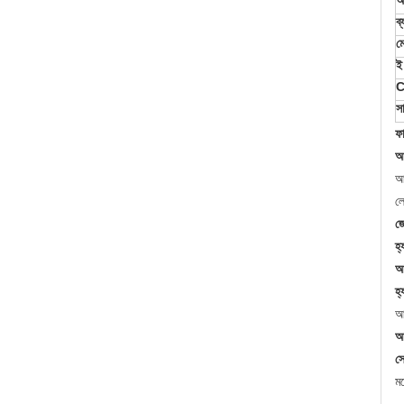
অ
ব্
ম
ই
C
স
ফা
আ
আ
ল
জে
হ্
আপ
হ্য
আম
আ
সে
মধ