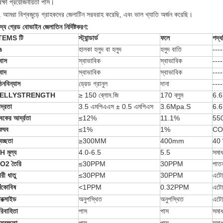
রক্ষা প্রয়োজনীয়তা পাস।
. আমরা বিশ্বজুড়ে গ্রাহকদের জেলাটিন সরবরাহ করেছি, এবং ভাল খ্যাতি অর্জন করেছি।
দ্য গ্রেড বোভাইন জেলাতিন নির্দিষ্টকরণ:
TEMS টি
স্ট্যান্ডার্ড
ফলে
পদ্ধ
ঙ
হালকা হলুদ বা হলুদ
হলুদ বাতি
----
ুবাস
স্বাভাবিক
স্বাভাবিক
----
বাদ
স্বাভাবিক
স্বাভাবিক
----
ঠনবিন্যাস
ড্রেড গ্রানুল
দানা
----
JELLYSTRENGTH
≥ 150 ব্লোম.জি
170 ব্লুম
6.67
ন্দ্রতা
3.5 এমপিএএস ± 0.5 এমপিএস
3.6Mpa.S
6.6
্বকের আর্দ্রতা
≤12%
11.1%
550
ফঘব
≤1%
1%
CO
বচ্ছতা
≥300MM
400mm
40 
H মূল্য
4.0-6.5
5.5
সমা
O2 তৈরি
≤30PPM
30PPM
পা
ারী ধাতু
≤30PPM
30PPM
এটো
েঁকোবিষ
<1PPM
0.32PPM
এটো
ারক্সাইড
অনুপস্থিত
অনুপস্থিত
এটো
রিবাহিতা
পাস
পাস
সমা