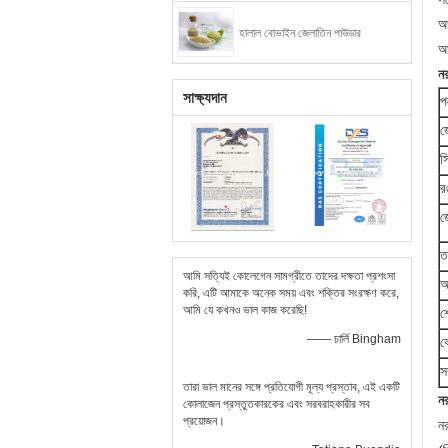
আ
হালাল বোভাইন জেলাতিন পাউডার
আ
নর
সাক্ষ্যদান
প
জ
স
র
জ
ত
আমি সত্যিই কোলেগেন সামগ্রীতে তাদের দক্ষতা প্রশংসা
আ
করি, এটি আমাকে অনেক সময় এবং শক্তির সংরক্ষণ করে,
আমি যে কখনও ভাল কাজ করেছি!
শ
—— চার্লি Bingham
ব
স
তারা ভাল মানের সঙ্গে প্রতিযোগী মূল্য প্রস্তাব, এই একটি
ন
কোলাজেন প্রস্তুতকারকের এবং সরবরাহকারীর সব
প্রয়োজন।
ন