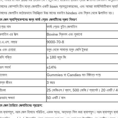
মাদের কোম্পানি চীন মধ্যে জেলাটিন একটি liswn প্রস্তুতকারকের, এবং আমরা ফার্মাসিউটিকাল অ্যা
মাদের জেলাটিন কঠোরভাবে নিয়ন্ত্রিত উচ্চ মানের বভাইন hindes এবং স্কিন থেকে উত্পাদিত হয়।
ম জেল অ্যাপ্লিকেশনের জন্য ফার্মা গ্রেড জেলাটিনের দ্রুত বিবরণ
ণ্যের নাম
ফার্মা গ্রেড বুইন জেলাতিন
েলাতিন এর উত্স
Bovine স্কিনস এবং লুকানো
ি.এ.এস. নম্বর
9000-70-8
ঙ এবং চেহারা
হলুদ থেকে সামান্য হলুদ জেলি টুকরা
েলি শক্তি
≥ 180 ব্লুম জি
রল পদার্থ
≤14%
বেদন
Gummies বা Candies মত মিষ্টান্ন পণ্য
েল্ফ জীবন
3 বছর
োঁচকা
25 কেজিএস / ব্যাগ, 500 কেজি / প্যালেট।
20 এমটি / 4
রবরাহ ক্ষমতা
50 এমটি / মাস
রম জেল তৈরিতে জেলাতিনের প্রয়োগ:
রম ক্যাপসুল, নরম জেল হিসাবে পরিচিত, একক স্তর, অত্যন্ত সিল করা ক্যাপসুল।
নরম ক্যাপসুল ক্য