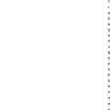
সু
4
খা
I
র
স
স্
গ
সা
ত
চ
স্
P
S
ভ
স
প
প