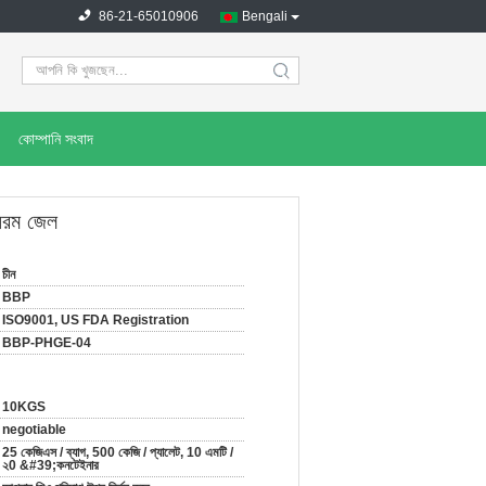
86-21-65010906
Bengali
search
কোম্পানি সংবাদ
 নরম জেল
চীন
BBP
ISO9001, US FDA Registration
BBP-PHGE-04
10KGS
negotiable
25 কেজিএস / ব্যাগ, 500 কেজি / প্যালেট, 10 এমটি /
২0 &#39;কনটেইনার