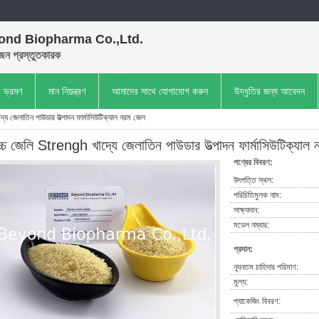
ond Biopharma Co.,Ltd.
েন প্রস্তুতকারক
া ভ্রমণ
মান নিয়ন্ত্রণ
আমাদের সাথে যোগাযোগ করুন
উদ্ধৃতির জন্য আবেদন
ে জেলাতিন পাউডার উত্পাদন ফার্মাসিউটিক্যাল নরম জেল
্চ জেলি Strengh খাদ্যে জেলাতিন পাউডার উত্পাদন ফার্মাসিউটিক্যাল
পণ্যের বিবরণ:
উৎপত্তি স্থল:
পরিচিতিমুলক নাম:
সাক্ষ্যদান:
মডেল নম্বার:
প্রদান:
ন্যূনতম চাহিদার পরিমাণ:
মূল্য:
প্যাকেজিং বিবরণ: