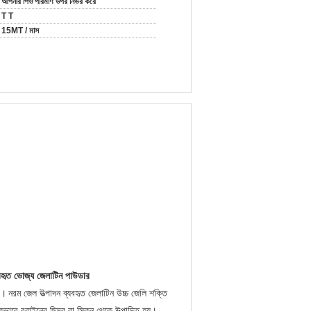
আপনার পিও পরিমাণ উপর নির্ভর করে
T T
15MT / মাস
যবহৃত ভোজ্য জেলাটিন পাউডার
র।
নরম জেল উত্পাদন ব্যবহৃত জেলাটিন উচ্চ জেলি শক্তি
ঠানিকভাবে ববাইনের ছিদ্র বা স্কিন থেকে উত্পাদিত হয়।