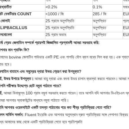
স্বচ্ছতা
পাস
পাস
সমা
যাখ্যাতীত
<0.2%
0.1%
সমা
োট বেকটিয়ার COUNT
<1000 / জি
285 / জি
EU
 কোলাই
25 গ্রামে অনুপস্থিতি
অনুপস্থিত
প্র
LIPBACILLUS
25 গ্রামে অনুপস্থিতি
অনুপস্থিত
EU
ালমোনেলা
25 গ্রাম অভাব
অনুপস্থিত
EU
র্মা গ্রেড জেলাতিন সম্পর্কে প্রায়শই জিজ্ঞাসিত প্রশ্নাবলী আমরা সরবরাহ করি:
পনার মান প্যাকিং কি?
মাদের bovine জেলাটিন পাউডার একটি PE এবং পাপড়ি যৌগ ব্যাগ মধ্যে সিল করা হয়।
এক প্যা
োড হবে।
লাতিন বাতাসে এবং সমুদ্রের দ্বারা উভয় প্রেরণ করা উপযুক্ত?
যাঁ, উভয় উপায়ে উপযুক্ত।
আমরা বায়ু দ্বারা এবং বদনা উভয় চালান ব্যবস্থা করতে পারবেন।
আমরা স
নি পরীক্ষার উদ্দেশ্যে ছোট নমুনা পাঠাতে পারে?
াঁ,
আমরা বিনামূল্যে 100 গ্রাম নমুনা সরবরাহ করতে পারেন।
তবে আপনি যদি আপনার ডিএইচএল অ্যাক
রা আপনার অ্যাকাউন্টের মাধ্যমে নমুনা পাঠাতে পারি।
মি আপনার ওয়েবসাইটে একটি তদন্ত পাঠানোর পরে কত শীঘ্র প্রতিক্রিয়া পেতে পারি?
লস সার্ভিস সমর্থন:
Fluent ইংরেজি এবং আপনার অনুসন্ধান দ্রুত প্রতিক্রিয়া সঙ্গে পেশাগত বিক্রয
্যে আমাদের কাছ থেকে একটি প্রতিক্রিয়া পেতে হবে প্রতিশ্রুতি