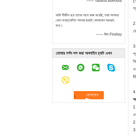
(গ
—— Tatiana Buendia
প্
আমি দীর্ঘদিন ধরে তাদের সাথে কাজ করেছি, তারা সবসময়
কোন অপ্রত্যাশিত সমস্যা ছাড়াই কোলাজেন সরবরাহ
2.
করে।
য
—— জিম Findlay
3.
তোমার দর্শন লগ করা অনলাইন চ্যাট এখন
প্
ফি
এর
R
4.
আ
1
এ
2
3.