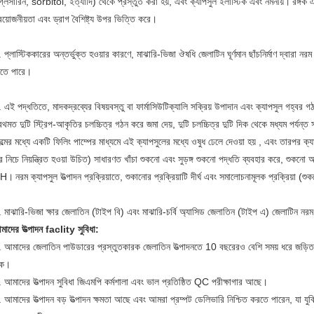
্লিসারিন, sorbitol, ইত্যাদি) থেকে প্রস্তুত করা হয়, এবং ক্যাপসুল ইলাস্টিক এবং নমনীয়।
রঙ্গক
রয়োজনীয়তা এবং ড্রাগ বৈশিষ্ট্য উপর ভিত্তি করে।
 প্লাস্টিককারের অন্তর্ভুক্ত হওয়ার কারণে, মাঝারি-ভিজা ঔষধি জেলাটিন ঘূর্ণমান ছাঁচনির্মাণ দ্বারা
েতে পারে।
 এই পদ্ধতিতে, মাদকদ্রব্যের বিষয়বস্তু বা ফার্মাসিউটিক্যালি সক্রিয় উপাদান এবং ক্যাপসুল গহ্ব
রথমত দুটি স্ট্রিপ-আকৃতির চলচ্চিত্র গঠন করে জমা দেয়, দুটি চলচ্চিত্র দুটি দিক থেকে মধ্যম পর্যন্ত
ল্মের মধ্যে একটি ফিলিং পাম্পের মাধ্যমে এই ক্যাপসুলের মধ্যে ওষুধ ঢেলে দেওয়া হয় , এবং তারপর ক্যা
 নিচে নিয়ন্ত্রিত হওয়া উচিত) সাধারণত খাঁচা শুকনো এবং সুড়ঙ্গ শুকনো পদ্ধতি ব্যবহার করে, শুক
H।
নরম ক্যাপসুল উত্পাদন প্রক্রিয়াতে, শুকানোর প্রক্রিয়াটি দীর্ঘ এবং সমালোচনামূলক প্রক্রিয়া (শ
 মাঝারি-ভিজা ক্ষার জেলাতিন (টাইপ বি) এবং মাঝারি-চর্বি অ্যাসিড জেলাতিন (টাইপ এ) জেলাটিন নর
মাদের উত্পাদন faclity সুবিধা:
. আমাদের জেলাতিন পাউডারের প্রস্তুতকারক জেলাতিন উত্পাদনতে 10 বছরেরও বেশি সময় ধরে জড়ি
ক।
. আমাদের উত্পাদন সুবিধা জিএমপি কর্মশালা এবং ভাল প্রতিষ্ঠিত QC পরীক্ষাগার আছে।
 আমাদের উত্পাদন বড় উত্পাদন ক্ষমতা আছে এবং আমরা প্রম্পট ডেলিভারি নিশ্চিত করতে পারেন, যা যুক