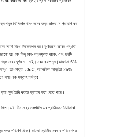
 এবং sunscreens ব্যবহার প্রাথমিকভাবে গ্রাহকের
 নরম ক্যাপসুল ভিসিকাল উৎপাদনের জন্য ভালভাবে প্রয়োগ করা
র গঠনের সাথে সাথে ইনজেকশন হয়।
ঘূর্ণায়মান মোডিং পদ্ধতি
 সরানো হয় এবং কিছু চাপ-বন্ধনযুক্ত থাকে, এবং দুইটি
পসুল মধ্যে ঘূর্ণমান ঢালাই।
নরম ক্যাপসুল (আর্দ্রতা 6%
নো অবস্থা: তাপমাত্রা ২0oC, আপেক্ষিক আর্দ্রতা 25%
ুকনো সময় এক সপ্তাহ পর্যন্ত)।
ম ক্যাপসুল তৈরি করতে ব্যবহার করা যেতে পারে।
ত ছিল।
এটা চীন মধ্যে জেলাটিন এর প্রাচীনতম নির্মাতারা
্তিসঙ্গত পরিমাণ স্টক।
আমরা স্থানীয় সরকার পরিবেশগত