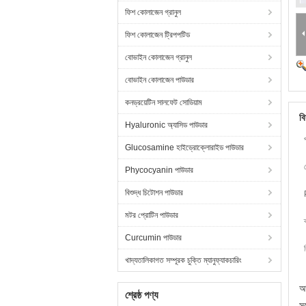
ফিশ কোলাজেন গ্রানুল
ফিশ কোলাজেন ট্রিপপটিড
বোভাইন কোলাজেন গ্রানুল
বোভাইন কোলাজেন পাউডার
কনড্রয়েটিন সালফেট সোডিয়াম
বি
Hyaluronic অ্যাসিড পাউডার
Glucosamine হাইড্রোক্লোরাইড পাউডার
Phycocyanin পাউডার
বিশুদ্ধ চিটোশন পাউডার
মটর প্রোটিন পাউডার
Curcumin পাউডার
খাদ্যতালিকাগত সম্পূরক চুক্তি ম্যানুফ্যাকচারিং
আম
শ্রেষ্ঠ পণ্য
সঙ