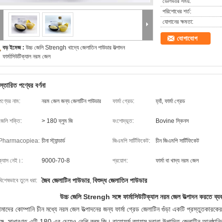
ডেলিভারি সময়:
পরিশোধের শর্ত:
যোগানের ক্ষমতা:
যোগাযোগ
বড় ইমেজ :
উচ্চ জেলি Strengh খাদ্যে জেলাতিন পাউডার উত্পাদন
ফার্মাসিউটিক্যাল নরম জেল
স্তারিত পণ্যের বর্ণনা
পণ্যের নাম:
নরম জেল জন্য জেলাটিন পাউডার
ফার্মা গ্রেড:
হ্যাঁ, ফার্মা গ্রেড
জেলি শক্তি:
> 180 ব্লুম জি
বংশোদ্ভূত:
Bovine স্কিনস
Pharmacopiea:
চীনা স্ট্যান্ডার্ড
জিএমপি সার্টিফিকেট:
চীন জিএমপি সার্টিফিকেট
ক্যাস নেই।:
9000-70-8
প্রয়োগ:
ফার্মা বা খাদ্য নরম জেল
জৈব জেলাটিন পাউডার
বিশুদ্ধ জেলাতিন পাউডার
বিশেষভাবে তুলে ধরা:
,
উচ্চ জেলি Strengh সঙ্গে ফার্মাসিউটিক্যাল নরম জেল উত্পাদন করতে ব্
াদের কোম্পানি চীন মধ্যে নরম জেল উত্পাদনের জন্য ফার্মা গ্রেড জেলাটিন গুঁড়া একটি প্রস্তুতকারকে
্গে, সাধারণত এটি 180 এর চেয়েও বেশি ব্লুম জি।
বায়োফর্ম ব্যায়াম দ্বারা উত্পাদিত জেলাটিন আনুষ্