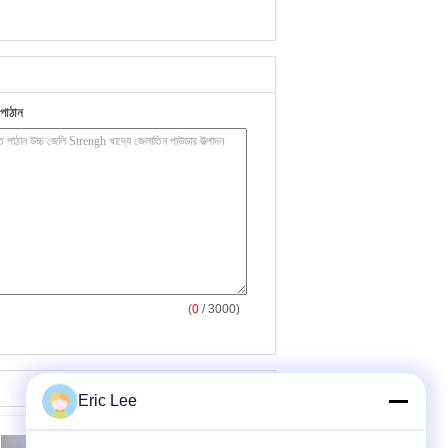
পাঠান
(
0
/ 3000)
Eric Lee