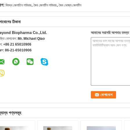
,
,
যাগ:
বিশুদ্ধ জেলাতিন পাউডার
জৈব জেলাটিন পাউডার
জৈব ভোজ্য জেলাটিন
গাযোগের ঠিকানা
eyond Biopharma Co.,Ltd.
আমাদের সরাসরি আপনার তদন্ত 
যক্তি যোগাযোগ:
Mr. Michael Qiao
েল:
+86 21 65010906
যাক্স:
86-21-65010906
্যান্য পণ্যসমূহ