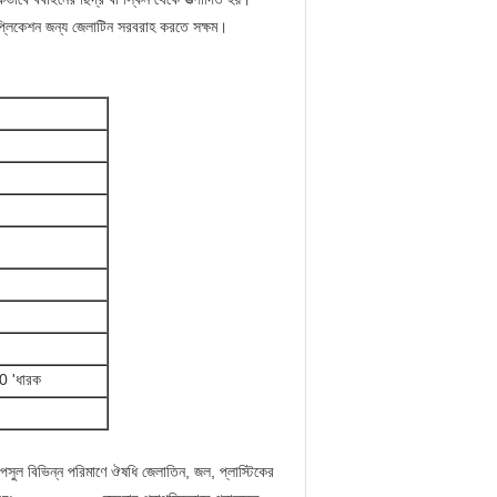
প্লিকেশন জন্য জেলাটিন সরবরাহ করতে সক্ষম।
0 'ধারক
াপসুল বিভিন্ন পরিমাণে ঔষধি জেলাতিন, জল, প্লাস্টিকের