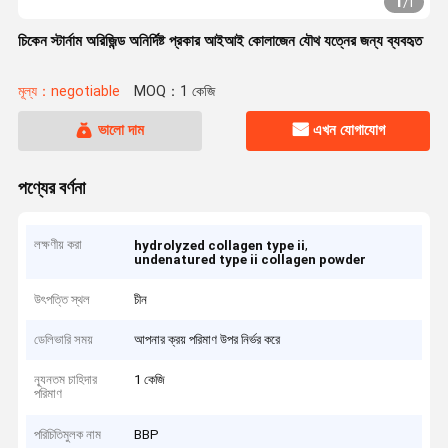
1
/
1
চিকেন স্টার্নাম অরিজিন্ড অনির্দিষ্ট প্রকার আইআই কোলাজেন যৌথ যত্নের জন্য ব্যবহৃত
মূল্য：negotiable
MOQ：1 কেজি
ভালো দাম
এখন যোগাযোগ
পণ্যের বর্ণনা
লক্ষণীয় করা
,
hydrolyzed collagen type ii
undenatured type ii collagen powder
উৎপত্তি স্থল
চীন
ডেলিভারি সময়
আপনার ক্রয় পরিমাণ উপর নির্ভর করে
ন্যূনতম চাহিদার
1 কেজি
পরিমাণ
পরিচিতিমুলক নাম
BBP