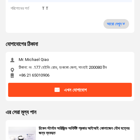
পরিশোধের শর্ত
T T
আরো দেখুন
যোগাযোগের ঠিকানা
Mr. Michael Qiao
ঠিকানা: নং .177 হেইনিং রোড, হংককো জেলা, সাংহাই 200080 চীন
+86 21 65010906
এখন যোগাযোগ
এর সেরা মূল্য পান
চিকেন স্টার্নাম অরিজিন্ড অনির্দিষ্ট প্রকার আইআই কোলাজেন যৌথ যত্নের
জন্য ব্যবহৃত