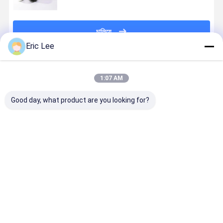
চালিয়ে
Eric Lee
প্রস্তাবিত পণ্য
1:07 AM
Good day, what product are you looking for?
অ্যাক্টিভ অনির্বিঘ্নিত
Active Type ii
জয়েন্ট হেলথ
ক্যাপসুলগুলির জ
টাইপ ২ কোলাজেন
Collagen
সাপ্লিমেন্টের জন্য
নিরপেক্ষ প্রকারের
যৌগিক স্বাস্থ্যের মূল
extracted
চিকেন স্টার্নাম থেকে
আইআই কোলাজ
উপাদান
from Chicken
অপ্রচলিত কোলাজেন
Sternum with
টাইপ ii
ভালো দাম
ভালো দাম
ভালো দাম
ভালো দাম
10%
Undenatured
Type II
Collagen