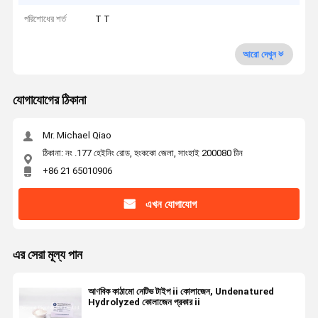
পরিশোধের শর্ত
T T
আরো দেখুন
যোগাযোগের ঠিকানা
Mr. Michael Qiao
ঠিকানা: নং .177 হেইনিং রোড, হংককো জেলা, সাংহাই 200080 চীন
+86 21 65010906
এখন যোগাযোগ
এর সেরা মূল্য পান
আণবিক কাঠামো নেটিভ টাইপ ii কোলাজেন, Undenatured
Hydrolyzed কোলাজেন প্রকার ii