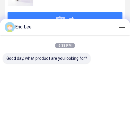
চালিয়ে
Eric Lee
প্রস্তাবিত পণ্য
6:38 PM
Good day, what product are you looking for?
অ্যাক্টিভ অনির্বিঘ্নিত
Active Type ii
জয়েন্ট হেলথ
ক্যাপসুলগুলির জ
টাইপ ২ কোলাজেন
Collagen
সাপ্লিমেন্টের জন্য
নিরপেক্ষ প্রকারের
যৌগিক স্বাস্থ্যের মূল
extracted
চিকেন স্টার্নাম থেকে
আইআই কোলাজ
উপাদান
from Chicken
অপ্রচলিত কোলাজেন
Sternum with
টাইপ ii
ভালো দাম
ভালো দাম
ভালো দাম
ভালো দাম
10%
Undenatured
Type II
Collagen