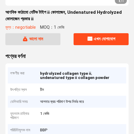
1
/
1
আণবিক কাঠামো নেটিভ টাইপ ii কোলাজেন, Undenatured Hydrolyzed
কোলাজেন প্রকার ii
মূল্য：negotiable
MOQ：1 কেজি
ভালো দাম
এখন যোগাযোগ
পণ্যের বর্ণনা
লক্ষণীয় করা
,
hydrolyzed collagen type ii
undenatured type ii collagen powder
উৎপত্তি স্থল
চীন
ডেলিভারি সময়
আপনার ক্রয় পরিমাণ উপর নির্ভর করে
ন্যূনতম চাহিদার
1 কেজি
পরিমাণ
পরিচিতিমুলক নাম
BBP