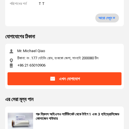
পরিশোধের শর্ত
T T
আরো দেখুন
যোগাযোগের ঠিকানা
Mr. Michael Qiao
ঠিকানা: নং .177 হেইনিং রোড, হংককো জেলা, সাংহাই 200080 চীন
+86 21 65010906
এখন যোগাযোগ
এর সেরা মূল্য পান
গরু স্কিনস আইএসও সার্টিফিকেট থেকে টাইপ 1 এবং 3 হাইড্রোলিজেড
কোলাজেন পাউডার