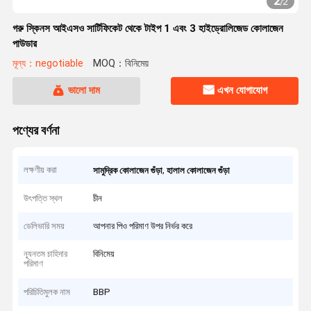
2
/
2
গরু স্কিনস আইএসও সার্টিফিকেট থেকে টাইপ 1 এবং 3 হাইড্রোলিজেড কোলাজেন
পাউডার
মূল্য：negotiable
MOQ：বিনিমেয়
ভালো দাম
এখন যোগাযোগ
পণ্যের বর্ণনা
লক্ষণীয় করা
,
সামুদ্রিক কোলাজেন গুঁড়া
হালাল কোলাজেন গুঁড়া
উৎপত্তি স্থল
চীন
ডেলিভারি সময়
আপনার পিও পরিমাণ উপর নির্ভর করে
ন্যূনতম চাহিদার
বিনিমেয়
পরিমাণ
পরিচিতিমুলক নাম
BBP