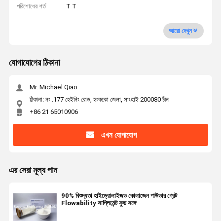
পরিশোধের শর্ত
T T
আরো দেখুন
যোগাযোগের ঠিকানা
Mr. Michael Qiao
ঠিকানা: নং .177 হেইনিং রোড, হংককো জেলা, সাংহাই 200080 চীন
+86 21 65010906
এখন যোগাযোগ
এর সেরা মূল্য পান
90% বিশুদ্ধতা হাইড্রোলাইজড কোলাজেন পাউডার গ্রেট
Flowability সাপ্লিমেন্ট ফুড সঙ্গে