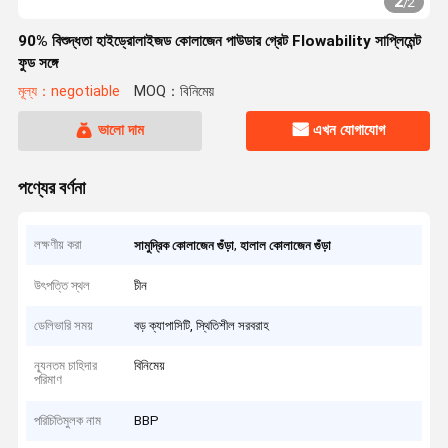
2
/
2
90% বিশুদ্ধতা হাইড্রোলাইজড কোলাজেন পাউডার গ্রেট Flowability সাপ্লিমেন্ট
ফুড সঙ্গে
মূল্য：negotiable
MOQ：বিনিমেয়
ভালো দাম
এখন যোগাযোগ
পণ্যের বর্ণনা
লক্ষণীয় করা
,
সামুদ্রিক কোলাজেন গুঁড়া
হালাল কোলাজেন গুঁড়া
উৎপত্তি স্থল
চীন
ডেলিভারি সময়
বড় ক্যাপাসিটি, স্থিতিশীল সরবরাহ
ন্যূনতম চাহিদার
বিনিমেয়
পরিমাণ
পরিচিতিমুলক নাম
BBP