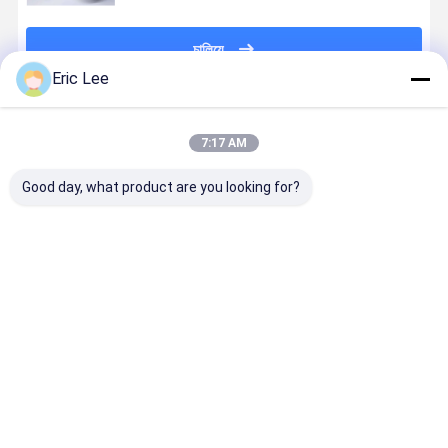
চালিয়ে
Eric Lee
প্রস্তাবিত পণ্য
7:17 AM
Good day, what product are you looking for?
ত্বকের স্বাস্থ্য
ক্রীড়া পুষ্টির জন্য ফিশ
আলাস্কা কড ফিশ
বোভাইন কোলাজ
ডায়েটরি পরিপূরকগুলির
কোলাজেন
কোলাজেন পেপটাইডস
প্রকার 1 এবং প্
জন্য তাত্ক্ষণিক
3
দ্রবণীয়তা ফিশ
কোলাজেন পাউডার
ভালো দাম
ভালো দাম
ভালো দাম
ভালো দাম
বাড়ি
আমাদের
আমাদের সাথে যোগাযোগ
Desktop