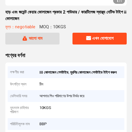
1
/
1
হাড় এবং জয়েন্ট কেয়ার কোলাজেন প্রকার 2 পাউডার / কারটিলেজ স্বাস্থ্য নেটিভ টাইপ ii
কোলাজেন
মূল্য：negotiable
MOQ：10KGS
ভালো দাম
এখন যোগাযোগ
পণ্যের বর্ণনা
লক্ষণীয় করা
,
III কোলাজেন পেপটাইড
মুরগির কোলাজেন পেপটাইড টাইপ করুন
উৎপত্তি স্থল
চীন
ডেলিভারি সময়
আপনার পিও পরিমাণের উপর নির্ভর করে
ন্যূনতম চাহিদার
10KGS
পরিমাণ
পরিচিতিমুলক নাম
BBP