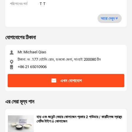
পরিশোধের শর্ত
T T
আরো দেখুন
যোগাযোগের ঠিকানা
Mr. Michael Qiao
ঠিকানা: নং .177 হেইনিং রোড, হংককো জেলা, সাংহাই 200080 চীন
+86 21 65010906
এখন যোগাযোগ
এর সেরা মূল্য পান
হাড় এবং জয়েন্ট কেয়ার কোলাজেন প্রকার 2 পাউডার / কারটিলেজ স্বাস্থ্য
নেটিভ টাইপ ii কোলাজেন