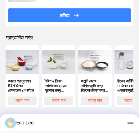
চালিয়ে
প্রস্তাবিত পণ্য
শুকনো গ্রানুলেশন
টাইপ ২ চিকেন
জয়েন্ট হেলথ
চিকেন কার্টিলিজ প
টাইপ চিকেন
কোলাজেন হাড়ের
সাপ্লিমেন্টের জন্য
ii চিকেন কোলাজ
কোলাজেন পেপটাইড
সুরক্ষার জন্য
মিউকোপলিস্যাকারাইড
এনজাইম্যাটিক
অপরিহার্য সম্পূরক
সহ চিকেন কোলাজেন
হাইড্রোলিসিস
টাইপ ii
প্রক্রিয়া দ্বারা
ভালো দাম
ভালো দাম
ভালো দাম
ভালো দাম
উত্পাদিত
Eric Lee
বাড়ি
আমাদের
আমাদের সাথে যোগাযোগ
Desktop