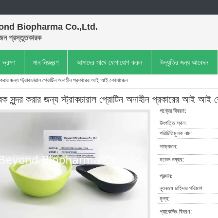
ond Biopharma Co.,Ltd.
েন প্রস্তুতকারক
া ভ্রমণ
মান নিয়ন্ত্রণ
আমাদের সাথে যোগাযোগ করুন
উদ্ধৃতির জন্য আবেদন
দর করার জন্য স্ট্রাকচারাল প্রোটিন অনাহীন প্রকারের আই আই কোলাজেন
বক সুন্দর করার জন্য স্ট্রাকচারাল প্রোটিন অনাহীন প্রকারের আই আই
পণ্যের বিবরণ:
উৎপত্তি স্থল:
পরিচিতিমুলক নাম:
সাক্ষ্যদান:
মডেল নম্বার:
প্রদান:
ন্যূনতম চাহিদার পরিমাণ:
মূল্য:
প্যাকেজিং বিবরণ: