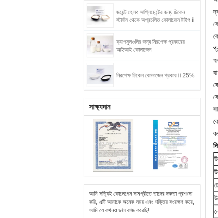
দ্
জয়েন্ট হেলথ সাপ্লিমেন্টের জন্য চিকেন
স্টার্নাম থেকে অপ্রচলিত কোলাজেন টাইপ ii
কো
কো
ক্যাপসুলগুলির জন্য নিরপেক্ষ প্রকারের
প্
আইআই কোলাজেন
ক্
যা
নিরপেক্ষ চিকেন কোলাজেন প্রকার ii 25%
ক
কো
সাক্ষ্যদান
স
ক
ক
ন
উ
উ
চ
আমি সত্যিই কোলেগেন সামগ্রীতে তাদের দক্ষতা প্রশংসা
উ
করি, এটি আমাকে অনেক সময় এবং শক্তির সংরক্ষণ করে,
আমি যে কখনও ভাল কাজ করেছি!
ন