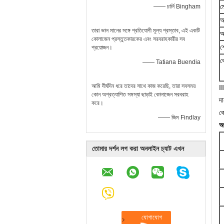
ম
—— চার্লি Bingham
আ
তারা ভাল মানের সঙ্গে প্রতিযোগী মূল্য প্রস্তাব, এই একটি
আ
কোলাজেন প্রস্তুতকারকের এবং সরবরাহকারীর সব
শ
প্রয়োজন।
ব
—— Tatiana Buendia
আমি দীর্ঘদিন ধরে তাদের সাথে কাজ করেছি, তারা সবসময়
I
কোন অপ্রত্যাশিত সমস্যা ছাড়াই কোলাজেন সরবরাহ
দা
করে।
কো
—— জিম Findlay
অ
তোমার দর্শন লগ করা অনলাইন চ্যাট এখন