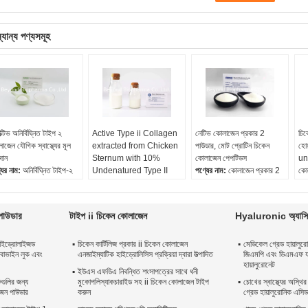
্যান্য পণ্যসমূহ
ক্টিভ অনির্বিঘ্নিত টাইপ ২
Active Type ii Collagen
নেটিভ কোলাজেন প্রকার 2
চিক
াজেন যৌগিক স্বাস্থ্যের মূল
extracted from Chicken
পাউডার, মোট প্রোটিন চিকেন
হোয
দান
Sternum with 10%
কোলাজেন পেপটিডস
un
যের নাম:
অনির্বিঘ্নিত টাইপ-২
Undenatured Type II
পণ্যের নাম:
কোলাজেন প্রকার 2
কো
লাজেন
Collagen
পাউডার
পণ্
ত্তি:
চিকেন স্টার্ন
পণ্যের নাম:
সক্রিয় কোলাজেন
আদর্শ:
স্থানীয়
কোল
ারা:
সাদা থেকে হালকা হলুদ
টাইপ II
উত্স:
চিকেন স্টার্নাম
বংশ
াউডার
টাইপ ii চিকেন কোলাজেন
Hyaluronic অ্যাসি
আরম্ভ উপাদান:
চিকেন স্টার্নম
নিরপেক্ষ কোলাজেন টাইপ ii:
>
উৎপ
ধ:
গন্ধহীন
Undenatured কোলাজেন
25%
পর
হাইড্রোলাইজড
চিকেন কার্টিলিজ প্রকার ii চিকেন কোলাজেন
মেডিকেল গ্রেড হায়ালুর
কন্টেন্ট:
> 10%
আণ
বোভাইন লুক এবং
এনজাইম্যাটিক হাইড্রোলিসিস প্রক্রিয়া দ্বারা উত্পাদিত
জিএমপি এবং ডিএমএফ যা
মোট প্রোটিন:
> 60%
অ্য
হায়ালুরোনেট
স্ট্
ইউএস এফডিএ নিবন্ধিত শংসাপত্রের সাথে ধনী
রকগুলির জন্য
মুকোপলিস্যাকচারাইড সহ ii চিকেন কোলাজেন টাইপ
চোখের স্বাস্থ্যের অস্থির 
াজেন পাউডার
করুন
গ্রেড হায়ালুরোনিক এসি