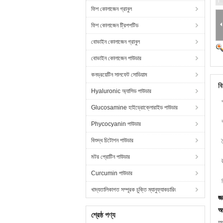
ফিশ কোলাজেন গ্রানুল
ফিশ কোলাজেন ট্রিপপটিড
বোভাইন কোলাজেন গ্রানুল
বোভাইন কোলাজেন পাউডার
কনড্রয়েটিন সালফেট সোডিয়াম
বি
Hyaluronic অ্যাসিড পাউডার
Glucosamine হাইড্রোক্লোরাইড পাউডার
Phycocyanin পাউডার
বিশুদ্ধ চিটোশন পাউডার
ব
মটর প্রোটিন পাউডার
Curcumin পাউডার
খাদ্যতালিকাগত সম্পূরক চুক্তি ম্যানুফ্যাকচারিং
জয
অ
শ্রেষ্ঠ পণ্য
অপ