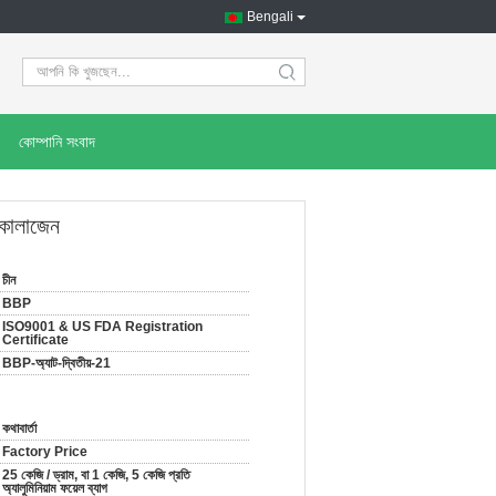
Bengali
search
কোম্পানি সংবাদ
 কোলাজেন
চীন
BBP
ISO9001 & US FDA Registration
Certificate
BBP-অ্যাট-দ্বিতীয়-21
কথাবার্তা
Factory Price
25 কেজি / ড্রাম, বা 1 কেজি, 5 কেজি প্রতি
অ্যালুমিনিয়াম ফয়েল ব্যাগ