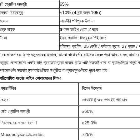
োট প্রোটিন সামগ্রী
65%
র্দ্রতা বিষয়বস্তু
≤10% (4 ঘন্টা জন্য 105))
বেদন
ডায়েটরি পরিপূরক উত্পাদন
েল্ফ লাইফ
উত্পাদন তারিখ থেকে 2 বছর
োঁচকা
ইনার প্যাকিং: সিলযুক্ত পিই ব্যাগ
বহিরঙ্গন প্যাকিং: 25 কেজি / ফাইবার ড্রাম, 27 ড্রাম / 
II কোলাজেন ধরণের প্রস্তুতকারক হিসাবে, আমরা বায়োফর্মার বাইরেও কেবল গুঁড়া আকারে নয়, দান
নযুক্ত কোলাজেনের একটি ভাল প্রবাহযোগ্যতা রয়েছে যাতে এটি সহজেই থালা বা ক্যানগুলিতে শক্ত পান
লাজেনগুলি সহজেই ট্যাবলেটগুলিতে সংকুচিত বা ক্যাপসুলগুলিতে পূরণ করা যায়।
পরিশোধিত ধরণের আইও কোলাজেনের সিওএ
প্যারামিটার
বিশেষ উল্লেখ
চেহারা
হোয়াইট টু অফ হোয়াইট পাউডার
মোট প্রোটিন সামগ্রী
≥60%
নিরপেক্ষ কোলাজেন ধরণ II
≥25.0%
Mucopolysaccharides
≥25%