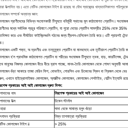
বারা উত্পাদিত হয়।
এতে নেটিভ কোলাজেন টাইপ II রয়েছে যা যৌথ স্বাস্থ্যের খাদ্যতালিকাগত পরিপূরক
লাজেন সম্পর্কে অন্যান্য জ্ঞান:
লাজেন প্রাণীদেহের বিভিন্ন সংযোগকারী টিস্যুতে বহির্মুখী স্থানের মূল কাঠামোগত প্রোটিন।
সংযোজক ট
রাণীদের মধ্যে সর্বাধিক প্রচুর পরিমাণে প্রোটিন, যা পুরো দেহের প্রোটিন সামগ্রীর 25% থেকে 35% 
ষতবিক্ষত করে এবং দীর্ঘায়িত ফাইব্রিলগুলি গঠনের জন্য ট্রিপল-হেলিকেল তৈরি করে।
এটি প্রায়শই টেন্
য়।
োলাজেন একটি শক্ত, অ দ্রবণীয় এবং তন্তুযুক্ত প্রোটিন যা মানবদেহে এক তৃতীয়াংশ প্রোটিন তৈরি 
লাজেন হ'ল প্রাথমিক কাঠামোগত প্রোটিন যা শরীরের সংযোজক টিস্যুতে ত্বক, হাড়, কারটিলেজ, টেন্ডস
াথে মানুষের নিজস্ব কোলাজেন ধীরে ধীরে হ্রাস পাচ্ছে, মানব-তৈরি কোলাজেন থেকে শোষণ অনুযায়ী আম
োলাজেন গুঁড়া আকারে তাজা মেরিন ফিশ, বোভাইন, পোরসিন এবং চিকেনের স্কিন বা গ্রিজল থেকে বের 
রুন, এখানে হাইড্রোলাইজড কোলাজেন, অ্যাক্টিভ কোলাজেন, কোলাজেন পেপটাইড, গেল্টিন ইত্যাদি রয়
িরপেক্ষ প্রকারের আই আই কোলাজেন দ্রুত বিশদ:
পাদানের নাম
নিরপেক্ষ প্রকারের আই আই কোলাজেন
পাদানের উত্স
চিকেন স্টার্নাম
েহারা
সাদা থেকে সামান্য হলুদ গুঁড়ো
ৎপাদন প্রক্রিয়া
নিম্ন তাপমাত্রা প্রক্রিয়া
েটিভ কোলাজেন টাইপ ii
> 25%