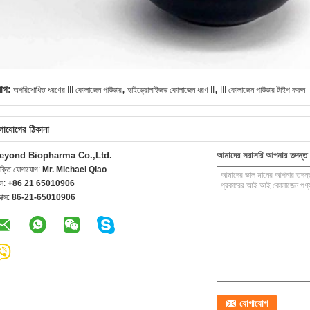
,
,
যাগ:
অপরিশোধিত ধরণের III কোলাজেন পাউডার
হাইড্রোলাইজড কোলাজেন ধরণ II
III কোলাজেন পাউডার টাইপ করুন
গাযোগের ঠিকানা
eyond Biopharma Co.,Ltd.
আমাদের সরাসরি আপনার তদন্ত 
যক্তি যোগাযোগ:
Mr. Michael Qiao
েল:
+86 21 65010906
যাক্স:
86-21-65010906