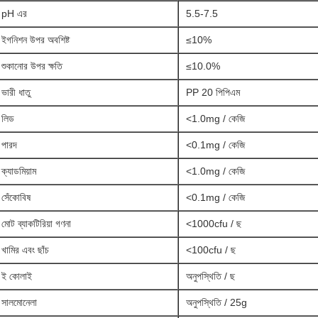
pH এর
5.5-7.5
ইগনিশন উপর অবশিষ্ট
≤10%
শুকানোর উপর ক্ষতি
≤10.0%
ভারী ধাতু
PP 20 পিপিএম
লিড
<1.0mg / কেজি
পারদ
<0.1mg / কেজি
ক্যাডমিয়াম
<1.0mg / কেজি
সেঁকোবিষ
<0.1mg / কেজি
মোট ব্যাকটিরিয়া গণনা
<1000cfu / ছ
খামির এবং ছাঁচ
<100cfu / ছ
ই কোলাই
অনুপস্থিতি / ছ
সালমোনেলা
অনুপস্থিতি / 25g