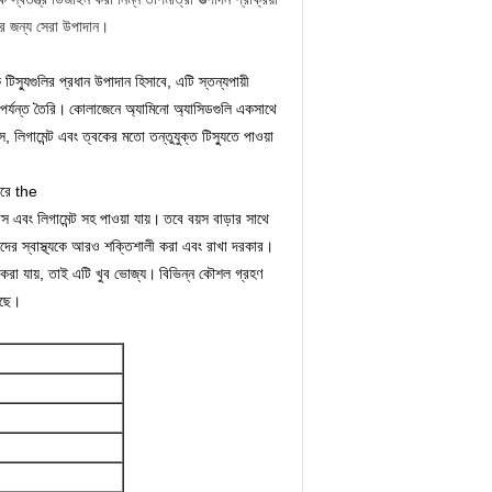
ের জন্য সেরা উপাদান।
িস্যুগুলির প্রধান উপাদান হিসাবে, এটি স্তন্যপায়ী
পর্যন্ত তৈরি।
কোলাজেনে অ্যামিনো অ্যাসিডগুলি একসাথে
ডস, লিগামেন্ট এবং ত্বকের মতো তন্তুযুক্ত টিস্যুতে পাওয়া
করে the
 এবং লিগামেন্ট সহ পাওয়া যায়।
তবে বয়স বাড়ার সাথে
াদের স্বাস্থ্যকে আরও শক্তিশালী করা এবং রাখা দরকার।
করা যায়, তাই এটি খুব ভোজ্য।
বিভিন্ন কৌশল গ্রহণ
েছে।