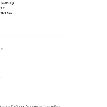
প্রম্পট শিপমেন্ট
T T
2MT / মাস
করুন
লি
তন্ত্র ডিজাইন করা নিম্ন তাপমাত্রা উত্পাদন প্রক্রিয়া