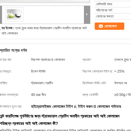
ডেলিভারি সময়:
পরিশোধের শর্ত:
যোগানের ক্ষমতা:
যোগাযোগ
বড় ইমেজ :
ত্বক সুন্দর করার জন্য স্ট্রাকচারাল প্রোটিন অনাহীন প্রকারের আই
আই কোলাজেন
স্তারিত পণ্যের বর্ণনা
পণ্যের নাম:
নিরপেক্ষ প্রকারের ii কোলাজেন
প্রয়োগ:
ত্বককে সুন্দর 
বংশোদ্ভূত:
চিকেন স্টার্নাম
নিরপেক্ষ কোলাজেন টাইপ ii:
> 25%
ৈশিষ্ট্য:
স্ট্রাকচারাল প্রোটিন
ক্লিনিকাল স্টাডি ডেটা:
উপলভ্য নয়
উত্পাদন তাপমাত্রা:
40 ow নীচে
বাল্ক ডেনসিটি:
≥0.50g / মি
হাইড্রোলাইজড কোলাজেন টাইপ ii
টাইপ করুন II কোলাজেন পাউডার
বিশেষভাবে তুলে ধরা:
,
়েন্ট কারটিলেজ পুনর্নির্মাণের জন্য স্ট্রাকচারাল প্রোটিন অনাহীন প্রকারের আই আই কোলাজেন
পরিচ্ছন্ন প্রকারের আই আই কোলাজেন
কী?
রিবর্তিত টাইপ আইআই কোলাজেন হ'ল স্ট্রাকচারাল টাইপ আইআই কোলাজেন যা মুরগির স্টার্নাম থেকে স্ব