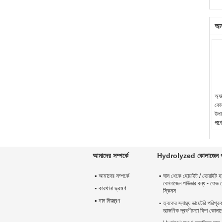
অন
অ্যা
কোল
উপা
পণ্
কো
উৎপ
চেহ
আমাদের সম্পর্কে
Hydrolyzed কোলাজেন প
গুঁড়া
গন্
আমাদের সম্পর্কে
ঘাস থেকে হোয়াইট / হোয়াইট 
কোলাজেন পাউডার বন্ধ - ফেড 
কারখানা ভ্রমণ
স্কিনস
মান নিয়ন্ত্রণ
ত্বকের স্বাস্থ্য ডায়েটরি পরিপূ
তাত্ক্ষণিক দ্রবণীয়তা ফিশ কোল