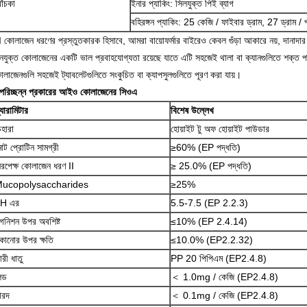
োঁচকা
ইনার প্যাকিং: সিলযুক্ত পিই ব্যাগ
বহিরঙ্গন প্যাকিং: 25 কেজি / ফাইবার ড্রাম, 27 ড্রাম / 
II কোলাজেন ধরণের প্রস্তুতকারক হিসাবে, আমরা বায়োফর্মার বাইরেও কেবল গুঁড়া আকারে নয়, দান
নযুক্ত কোলাজেনের একটি ভাল প্রবাহযোগ্যতা রয়েছে যাতে এটি সহজেই থালা বা ক্যানগুলিতে শক্ত পান
লাজেনগুলি সহজেই ট্যাবলেটগুলিতে সংকুচিত বা ক্যাপসুলগুলিতে পূরণ করা যায়।
পরিচ্ছন্ন প্রকারের আইও কোলাজেনের সিওএ
্যারামিটার
বিশেষ উল্লেখ
েহারা
হোয়াইট টু অফ হোয়াইট পাউডার
োট প্রোটিন সামগ্রী
≥60% (EP পদ্ধতি)
িরপেক্ষ কোলাজেন ধরণ II
≥ 25.0% (EP পদ্ধতি)
ucopolysaccharides
≥25%
H এর
5.5-7.5 (EP 2.2.3)
গনিশন উপর অবশিষ্ট
≤10% (EP 2.4.14)
ুকানোর উপর ক্ষতি
≤10.0% (EP2.2.32)
ারী ধাতু
PP 20 পিপিএম (EP2.4.8)
িড
＜ 1.0mg / কেজি (EP2.4.8)
ারদ
＜ 0.1mg / কেজি (EP2.4.8)