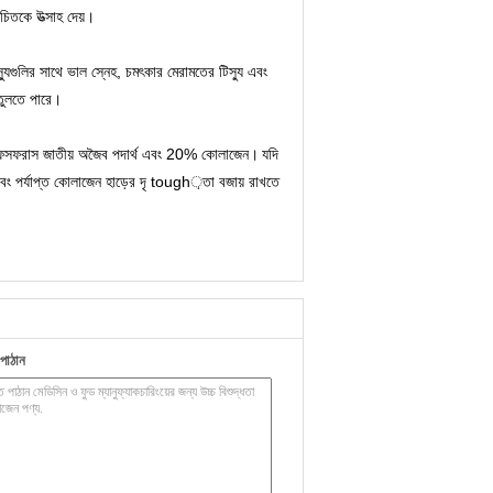
ুচিতকে উত্সাহ দেয়।
যুগুলির সাথে ভাল স্নেহ, চমৎকার মেরামতের টিস্যু এবং
 তুলতে পারে।
ং ফসফরাস জাতীয় অজৈব পদার্থ এবং 20% কোলাজেন।
যদি
এবং পর্যাপ্ত কোলাজেন হাড়ের দৃ tough়তা বজায় রাখতে
পাঠান