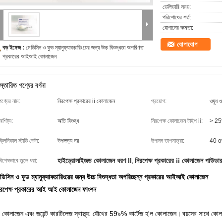
ডেলিভারি সময়:
পরিশোধের শর্ত:
যোগানের ক্ষমতা:
যোগাযোগ
বড় ইমেজ :
মেডিসিন ও ফুড ম্যানুফ্যাকচারিংয়ের জন্য উচ্চ বিশুদ্ধতা অপরিণত
প্রকারের আইআই কোলাজেন
স্তারিত পণ্যের বর্ণনা
পণ্যের নাম:
নিরপেক্ষ প্রকারের ii কোলাজেন
প্রয়োগ:
ওষুধ ও
ৈশিষ্ট্য:
অতি বিশুদ্ধ
নিরপেক্ষ কোলাজেন টাইপ ii:
> 2
ক্লিনিকাল স্টাডি ডেটা:
উপলভ্য নয়
উত্পাদন তাপমাত্রা:
40 o
হাইড্রোলাইজড কোলাজেন ধরণ II
নিরপেক্ষ প্রকারের ii কোলাজেন পাউডা
বিশেষভাবে তুলে ধরা:
,
ডিসিন ও ফুড ম্যানুফ্যাকচারিংয়ের জন্য উচ্চ বিশুদ্ধতা অপরিচ্ছন্ন প্রকারের আইআই কোলাজেন
িরপেক্ষ প্রকারের আই আই কোলাজেন
ফাংশন
. কোলাজেন এবং জয়েন্ট কারটিলেজ স্বাস্থ্য: যৌথের 59৯% কার্টেজ হ'ল কোলাজেন।
বয়সের সাথে কোলাজ