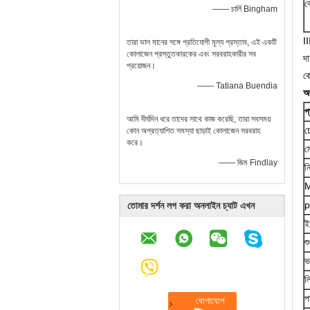
ব
—— চার্লি Bingham
I
তারা ভাল মানের সঙ্গে প্রতিযোগী মূল্য প্রস্তাব, এই একটি
কোলাজেন প্রস্তুতকারকের এবং সরবরাহকারীর সব
দা
প্রয়োজন।
কো
—— Tatiana Buendia
অ
প
আমি দীর্ঘদিন ধরে তাদের সাথে কাজ করেছি, তারা সবসময়
চ
কোন অপ্রত্যাশিত সমস্যা ছাড়াই কোলাজেন সরবরাহ
করে।
ম
—— জিম Findlay
ন
M
p
তোমার দর্শন লগ করা অনলাইন চ্যাট এখন
ই
শ
ভ
ল
প