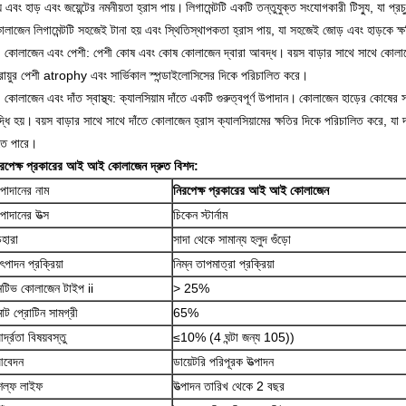
় এবং হাড় এবং জয়েন্টের নমনীয়তা হ্রাস পায়।
লিগামেন্টটি একটি তন্তুযুক্ত সংযোগকারী টিস্যু, যা প্রচ
লাজেন লিগামেন্টটি সহজেই টানা হয় এবং স্থিতিস্থাপকতা হ্রাস পায়, যা সহজেই জোড় এবং হাড়কে ক্
. কোলাজেন এবং পেশী: পেশী কোষ এবং কোষ কোলাজেন দ্বারা আবদ্ধ।
বয়স বাড়ার সাথে সাথে কোলাজ
রায়ুর পেশী atrophy এবং সার্ভিকাল স্পন্ডাইলোসিসের দিকে পরিচালিত করে।
 কোলাজেন এবং দাঁত স্বাস্থ্য: ক্যালসিয়াম দাঁতে একটি গুরুত্বপূর্ণ উপাদান।
কোলাজেন হাড়ের কোষের সাথ
দ্ধি হয়।
বয়স বাড়ার সাথে সাথে দাঁতে কোলাজেন হ্রাস ক্যালসিয়ামের ক্ষতির দিকে পরিচালিত করে, যা 
তে পারে।
িরপেক্ষ প্রকারের আই আই কোলাজেন দ্রুত বিশদ:
পাদানের নাম
নিরপেক্ষ প্রকারের আই আই কোলাজেন
পাদানের উত্স
চিকেন স্টার্নাম
েহারা
সাদা থেকে সামান্য হলুদ গুঁড়ো
ৎপাদন প্রক্রিয়া
নিম্ন তাপমাত্রা প্রক্রিয়া
েটিভ কোলাজেন টাইপ ii
> 25%
োট প্রোটিন সামগ্রী
65%
র্দ্রতা বিষয়বস্তু
≤10% (4 ঘন্টা জন্য 105))
বেদন
ডায়েটরি পরিপূরক উত্পাদন
েল্ফ লাইফ
উত্পাদন তারিখ থেকে 2 বছর