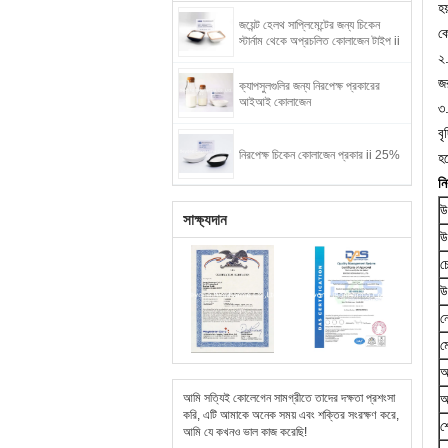
হয
জয়েন্ট হেলথ সাপ্লিমেন্টের জন্য চিকেন
কো
স্টার্নাম থেকে অপ্রচলিত কোলাজেন টাইপ ii
২
জ
ক্যাপসুলগুলির জন্য নিরপেক্ষ প্রকারের
আইআই কোলাজেন
৩.
বৃ
নিরপেক্ষ চিকেন কোলাজেন প্রকার ii 25%
হ
ন
উ
সাক্ষ্যদান
উ
চ
উ
ন
ম
আ
আমি সত্যিই কোলেগেন সামগ্রীতে তাদের দক্ষতা প্রশংসা
আ
করি, এটি আমাকে অনেক সময় এবং শক্তির সংরক্ষণ করে,
শ
আমি যে কখনও ভাল কাজ করেছি!