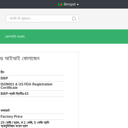
Bengali
search
কোম্পানি সংবাদ
্রকারের আইআই কোলাজেন
চীন
BBP
ISO9001 & US FDA Registration
Certificate
BBP-অ্যাট-দ্বিতীয়-43
কথাবার্তা
Factory Price
25 কেজি / ড্রাম, বা 1 কেজি, 5 কেজি প্রতি
অ্যালুমিনিয়াম ফয়েল ব্যাগ