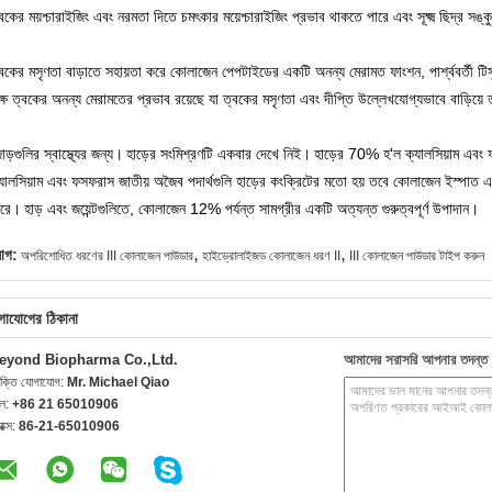
বকের ময়শ্চারাইজিং এবং নরমতা দিতে চমৎকার ময়েশ্চারাইজিং প্রভাব থাকতে পারে এবং সূক্ষ্ম ছিদ্র সঙ্ক
বকের মসৃণতা বাড়াতে সহায়তা করে কোলাজেন পেপটাইডের একটি অনন্য মেরামত ফাংশন, পার্শ্ববর্তী টিস্
ক্ষ ত্বকের অনন্য মেরামতের প্রভাব রয়েছে যা ত্বকের মসৃণতা এবং দীপ্তি উল্লেখযোগ্যভাবে বাড়িয়ে
ড়গুলির স্বাস্থ্যের জন্য।
হাড়ের সংমিশ্রণটি একবার দেখে নিই।
হাড়ের 70% হ'ল ক্যালসিয়াম এব
্যালসিয়াম এবং ফসফরাস জাতীয় অজৈব পদার্থগুলি হাড়ের কংক্রিটের মতো হয় তবে কোলাজেন ইস্পাত 
ারে।
হাড় এবং জয়েন্টগুলিতে, কোলাজেন 12% পর্যন্ত সামগ্রীর একটি অত্যন্ত গুরুত্বপূর্ণ উপাদান।
,
,
যাগ:
অপরিশোধিত ধরণের III কোলাজেন পাউডার
হাইড্রোলাইজড কোলাজেন ধরণ II
III কোলাজেন পাউডার টাইপ করুন
গাযোগের ঠিকানা
eyond Biopharma Co.,Ltd.
আমাদের সরাসরি আপনার তদন্ত 
যক্তি যোগাযোগ:
Mr. Michael Qiao
েল:
+86 21 65010906
যাক্স:
86-21-65010906