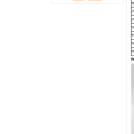
ক
স
ম
খ
ই
স
স
ন