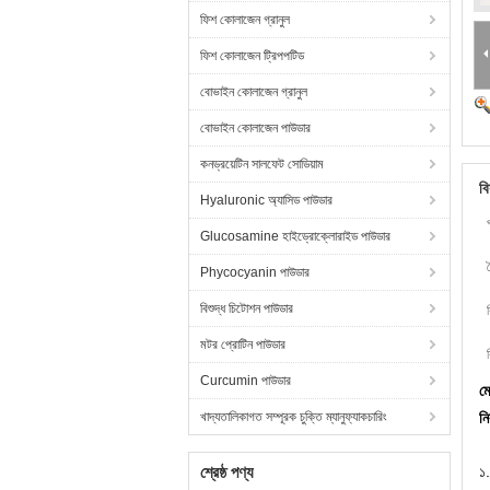
ফিশ কোলাজেন গ্রানুল
ফিশ কোলাজেন ট্রিপপটিড
বোভাইন কোলাজেন গ্রানুল
বোভাইন কোলাজেন পাউডার
কনড্রয়েটিন সালফেট সোডিয়াম
বি
Hyaluronic অ্যাসিড পাউডার
Glucosamine হাইড্রোক্লোরাইড পাউডার
ব
Phycocyanin পাউডার
বিশুদ্ধ চিটোশন পাউডার
মটর প্রোটিন পাউডার
Curcumin পাউডার
মে
খাদ্যতালিকাগত সম্পূরক চুক্তি ম্যানুফ্যাকচারিং
ন
শ্রেষ্ঠ পণ্য
১