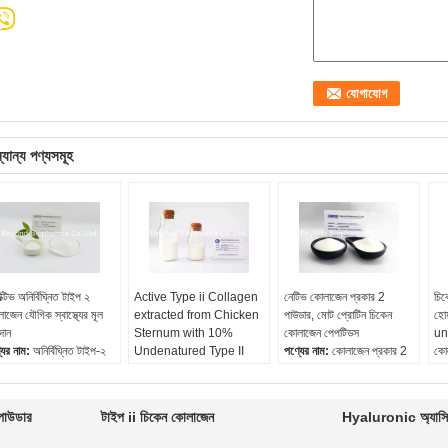
্যান্য পণ্যসমূহ
ক্টিভ অনির্বিঘ্নিত টাইপ ২
Active Type ii Collagen
নেটিভ কোলাজেন প্রকার 2
চিক
াজেন যৌগিক স্বাস্থ্যের মূল
extracted from Chicken
পাউডার, মোট প্রোটিন চিকেন
হোয
দান
Sternum with 10%
কোলাজেন পেপটিডস
un
যের নাম:
অনির্বিঘ্নিত টাইপ-২
Undenatured Type II
পণ্যের নাম:
কোলাজেন প্রকার 2
কো
লাজেন
Collagen
পাউডার
পণ্
ত্তি:
চিকেন স্টার্ন
পণ্যের নাম:
সক্রিয় কোলাজেন
আদর্শ:
স্থানীয়
কোল
ারা:
সাদা থেকে হালকা হলুদ
টাইপ II
উত্স:
চিকেন স্টার্নাম
বংশ
াউডার
টাইপ ii চিকেন কোলাজেন
Hyaluronic অ্যাসি
আরম্ভ উপাদান:
চিকেন স্টার্নম
নিরপেক্ষ কোলাজেন টাইপ ii:
>
উৎপ
ধ:
গন্ধহীন
Undenatured কোলাজেন
25%
পর