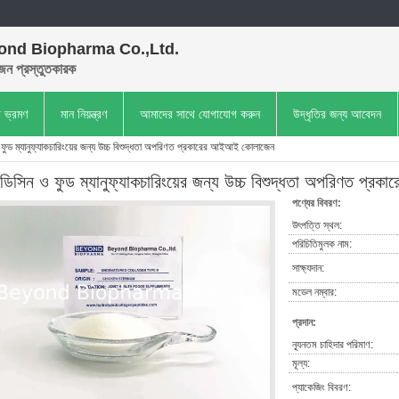
ond Biopharma Co.,Ltd.
েন প্রস্তুতকারক
া ভ্রমণ
মান নিয়ন্ত্রণ
আমাদের সাথে যোগাযোগ করুন
উদ্ধৃতির জন্য আবেদন
 ফুড ম্যানুফ্যাকচারিংয়ের জন্য উচ্চ বিশুদ্ধতা অপরিণত প্রকারের আইআই কোলাজেন
ডিসিন ও ফুড ম্যানুফ্যাকচারিংয়ের জন্য উচ্চ বিশুদ্ধতা অপরিণত প
পণ্যের বিবরণ:
উৎপত্তি স্থল:
পরিচিতিমুলক নাম:
সাক্ষ্যদান:
মডেল নম্বার:
প্রদান:
ন্যূনতম চাহিদার পরিমাণ:
মূল্য:
প্যাকেজিং বিবরণ: