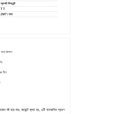
প্রম্পট শিপমেন্ট
T T
2MT / মাস
 খাদ্য উত্পাদন
5%
w নীচে
র
েন নষ্ট হয়ে যায়, জয়েন্টে ব্যথা হয়, এটি বাতজনিত প্রবণ