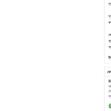
ত্
ত্
রু
জো
ক
প
ট্
যো
B
ব্
ট
ফ্