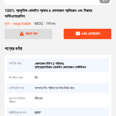
1
/
1
100% প্রাকৃতিক বোভাইন প্রকার ii কোলাজেন প্রতিরোধ এবং নিরাময়
অস্টিওপোরোসিস
মূল্য：negotiable
MOQ：বিনিমেয়
ভালো দাম
এখন যোগাযোগ
পণ্যের বর্ণনা
লক্ষণীয় করা
,
কোলাজেন টাইপ 2 পাউডার
হাইড্রোলাইজড বোভাইন কোলাজেন পেপটাইডস
উৎপত্তি স্থল
চীন
ডেলিভারি সময়
আপনার পিও পরিমাণের উপর নির্ভর করে
ন্যূনতম চাহিদার
বিনিমেয়
পরিমাণ
পরিচিতিমুলক নাম
BBP