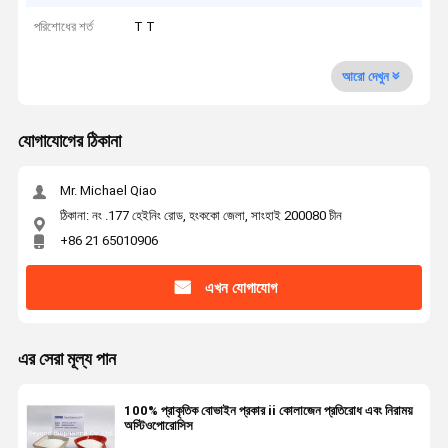
পরিশোধের শর্ত
T T
আরো দেখুন
যোগাযোগের ঠিকানা
Mr. Michael Qiao
ঠিকানা: নং .177 হেইনিং রোড, হংককো জেলা, সাংহাই 200080 চীন
+86 21 65010906
এখন যোগাযোগ
এর সেরা মূল্য পান
100% প্রাকৃতিক বোভাইন প্রকার ii কোলাজেন প্রতিরোধ এবং নিরাময়
অস্টিওপোরোসিস