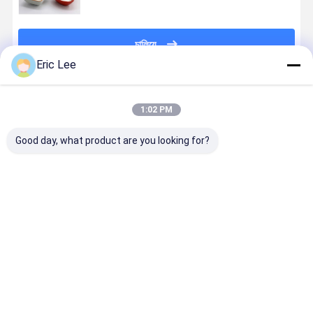
চালিয়ে
Eric Lee
প্রস্তাবিত পণ্য
1:02 PM
Good day, what product are you looking for?
হাড়ের স্বাস্থ্যের জন্য
90%
বোভাইন কোলাজেন
হাইড্রোলাইজড 
বোভাইন কোলাজেন
হাইড্রোলাইজড
টাইপ ii গ্রানুলার
কোলাজেন পাউডা
টাইপ ii
কোলাজেন প্রকার ii
গ্রাস ফিড বোভা
পিসিন কোলাজেন
পেপটিডস d
ভালো দাম
ভালো দাম
ভালো দাম
ভালো দাম