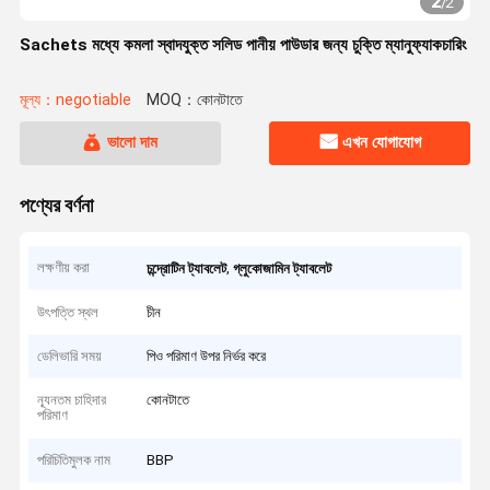
2
/
2
Sachets মধ্যে কমলা স্বাদযুক্ত সলিড পানীয় পাউডার জন্য চুক্তি ম্যানুফ্যাকচারিং
মূল্য：negotiable
MOQ：কোনটাতে
ভালো দাম
এখন যোগাযোগ
পণ্যের বর্ণনা
লক্ষণীয় করা
,
চন্দ্রোটিন ট্যাবলেট
গ্লুকোজামিন ট্যাবলেট
উৎপত্তি স্থল
চীন
ডেলিভারি সময়
পিও পরিমাণ উপর নির্ভর করে
ন্যূনতম চাহিদার
কোনটাতে
পরিমাণ
পরিচিতিমুলক নাম
BBP