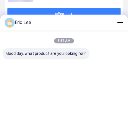
চালিয়ে
Eric Lee
প্রস্তাবিত পণ্য
5:57 AM
Good day, what product are you looking for?
খাদ্যশস্য সম্পূরক
অরেঞ্জ সুগন্ধযুক্ত
বোতল মধ্যে
কন্ডোডাইজড
ট্যাবলেট / ক্যাপসুল /
কোলাজেন সলিড
অলাভজনক
ডায়েটারি সাপ্লিমে
নরম জেল এবং সলিড
পানীয় পাউডার জন্য
কোলাজেন সলিড
কন্ট্রোল
পানীয় পাউডার চুক্তি
খাদ্যতালিকাগত
পানীয় পাউডার জন্য
ম্যানুফ্যাকচারিং
চুক্তি
সম্পূরক চুক্তি উত্পাদন
চুক্তি উত্পাদন
চন্দ্রোটিন /
ভালো দাম
ভালো দাম
ভালো দাম
ভালো দাম
গ্লুকোসামাইন /
কোলাজেন ট্যাবল
জন্য
বাড়ি
আমাদের
আমাদের সাথে যোগাযোগ
Desktop