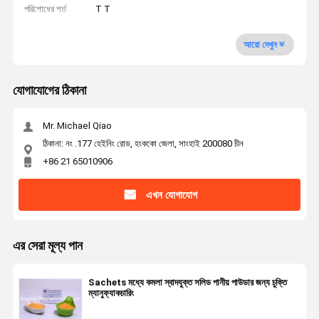
পরিশোধের শর্ত
T T
আরো দেখুন
যোগাযোগের ঠিকানা
Mr. Michael Qiao
ঠিকানা: নং .177 হেইনিং রোড, হংককো জেলা, সাংহাই 200080 চীন
+86 21 65010906
এখন যোগাযোগ
এর সেরা মূল্য পান
Sachets মধ্যে কমলা স্বাদযুক্ত সলিড পানীয় পাউডার জন্য চুক্তি
ম্যানুফ্যাকচারিং