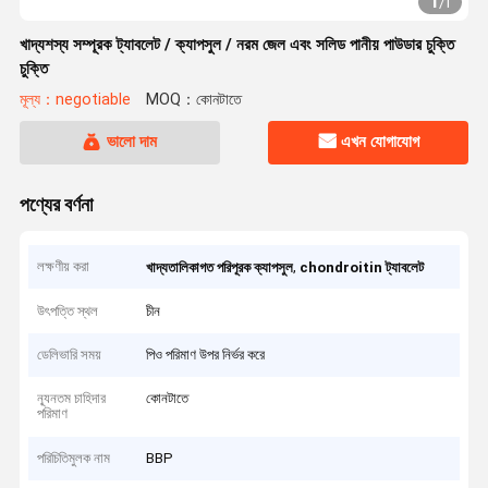
1
/
1
খাদ্যশস্য সম্পূরক ট্যাবলেট / ক্যাপসুল / নরম জেল এবং সলিড পানীয় পাউডার চুক্তি
চুক্তি
মূল্য：negotiable
MOQ：কোনটাতে
ভালো দাম
এখন যোগাযোগ
পণ্যের বর্ণনা
লক্ষণীয় করা
,
খাদ্যতালিকাগত পরিপূরক ক্যাপসুল
chondroitin ট্যাবলেট
উৎপত্তি স্থল
চীন
ডেলিভারি সময়
পিও পরিমাণ উপর নির্ভর করে
ন্যূনতম চাহিদার
কোনটাতে
পরিমাণ
পরিচিতিমুলক নাম
BBP