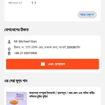
পরিশোধের শর্ত
T T
আরো দেখুন
যোগাযোগের ঠিকানা
Mr. Michael Qiao
ঠিকানা: নং .177 হেইনিং রোড, হংককো জেলা, সাংহাই 200080 চীন
+86 21 65010906
এখন যোগাযোগ
এর সেরা মূল্য পান
খাদ্যশস্য সম্পূরক ট্যাবলেট / ক্যাপসুল / নরম জেল এবং সলিড পানীয়
পাউডার চুক্তি চুক্তি