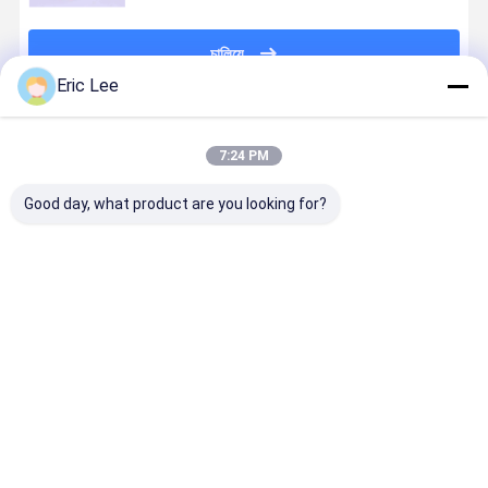
চালিয়ে
Eric Lee
প্রস্তাবিত পণ্য
7:24 PM
Good day, what product are you looking for?
অরেঞ্জ সুগন্ধযুক্ত
বোতল মধ্যে
কন্ডোডাইজড
কাস্টমাইজড
কোলাজেন সলিড
অলাভজনক
ডায়েটারি সাপ্লিমেন্ট
অলফ্লাওয়ার্ড স
পানীয় পাউডার জন্য
কোলাজেন সলিড
কন্ট্রোল
পানীয় পাউডার
খাদ্যতালিকাগত
পানীয় পাউডার জন্য
ম্যানুফ্যাকচারিং
চন্ড্রোটিন /
সম্পূরক চুক্তি উত্পাদন
চুক্তি উত্পাদন
চন্দ্রোটিন /
গ্লুসামসামাইন /
ভালো দাম
ভালো দাম
ভালো দাম
ভালো দাম
গ্লুকোসামাইন /
কোলাজেন ধারণক
কোলাজেন ট্যাবলেটের
জন্য
বাড়ি
আমাদের
আমাদের সাথে যোগাযোগ
Desktop