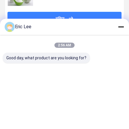
চালিয়ে
Eric Lee
প্রস্তাবিত পণ্য
2:56 AM
Good day, what product are you looking for?
গুড দ্রাব্যতা
ফিশ কোলাজেন
গ্রাস ফেড বোভাইন
ফিশ কোলাজেন
হাইড্রোলিজেড
গ্রানুল গুড
কোলাজেন পেপটিডস
পেপটিডস জল দ্রব
বভাইন কোলাজেন
সলিউবিলিটি
পেপটাইড ঘাস থেকে -
ফেড বোভাইন
ভালো দাম
ভালো দাম
ভালো দাম
ভালো দাম
কার্টিলিজ