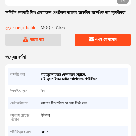
1
/
1
অবিহীন জলবাহী ফিশ কোলাজেন পেপটিডস দানাদার তাত্ক্ষণিক তাত্ক্ষণিক জল দ্রবণীয়তা
মূল্য：negotiable
MOQ：বিনিমেয়
ভালো দাম
এখন যোগাযোগ
পণ্যের বর্ণনা
লক্ষণীয় করা
,
হাইড্রোলাইজড কোলাজেন প্রোটিন
হাইড্রোলাইজড মেরিন কোলাজেন পেপটাইডস
উৎপত্তি স্থল
চীন
ডেলিভারি সময়
আপনার পিও পরিমাণের উপর নির্ভর করে
ন্যূনতম চাহিদার
বিনিমেয়
পরিমাণ
পরিচিতিমুলক নাম
BBP