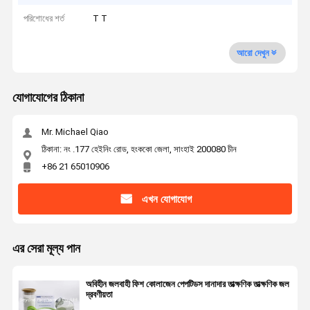
পরিশোধের শর্ত
T T
আরো দেখুন
যোগাযোগের ঠিকানা
Mr. Michael Qiao
ঠিকানা: নং .177 হেইনিং রোড, হংককো জেলা, সাংহাই 200080 চীন
+86 21 65010906
এখন যোগাযোগ
এর সেরা মূল্য পান
অবিহীন জলবাহী ফিশ কোলাজেন পেপটিডস দানাদার তাত্ক্ষণিক তাত্ক্ষণিক জল
দ্রবণীয়তা