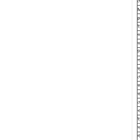
ম
M
p
ই
শ
ভ
ল
প
ক
স
ক
ব
ম
খ
ই
স
স