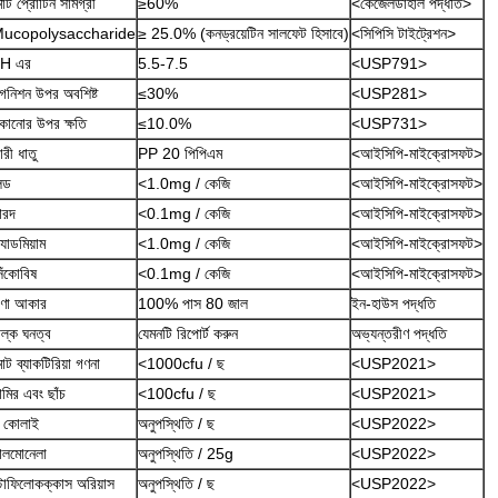
োট প্রোটিন সামগ্রী
≥60%
<কেজেলডাহাল পদ্ধতি>
ucopolysaccharide
≥ 25.0% (কনড্রয়েটিন সালফেট হিসাবে)
<সিপিসি টাইট্রেশন>
H এর
5.5-7.5
<USP791>
গনিশন উপর অবশিষ্ট
≤30%
<USP281>
ুকানোর উপর ক্ষতি
≤10.0%
<USP731>
ারী ধাতু
PP 20 পিপিএম
<আইসিপি-মাইক্রোসফট>
িড
<1.0mg / কেজি
<আইসিপি-মাইক্রোসফট>
ারদ
<0.1mg / কেজি
<আইসিপি-মাইক্রোসফট>
্যাডমিয়াম
<1.0mg / কেজি
<আইসিপি-মাইক্রোসফট>
েঁকোবিষ
<0.1mg / কেজি
<আইসিপি-মাইক্রোসফট>
ণা আকার
100% পাস 80 জাল
ইন-হাউস পদ্ধতি
াল্ক ঘনত্ব
যেমনটি রিপোর্ট করুন
অভ্যন্তরীণ পদ্ধতি
োট ব্যাকটিরিয়া গণনা
<1000cfu / ছ
<USP2021>
ামির এবং ছাঁচ
<100cfu / ছ
<USP2021>
 কোলাই
অনুপস্থিতি / ছ
<USP2022>
ালমোনেলা
অনুপস্থিতি / 25g
<USP2022>
্টাফিলোকক্কাস অরিয়াস
অনুপস্থিতি / ছ
<USP2022>