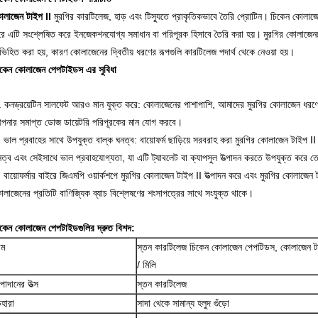
োলাজেন টাইপ II
মুরগির কারটিলেজ, হাড় এবং টিস্যুতে প্রাকৃতিকভাবে তৈরি প্রোটিন।
চিকেন কোলাজেন
রে এটি সংশ্লেষিত করে ইনজেকশনযোগ্য সমাধান বা পরিপূরক হিসাবে তৈরি করা হয়।
মুরগির কোলাজেন
িহিত করা হয়, কারণ কোলাজেনের দ্বিতীয় ধরণের রূপগুলি কারটিলেজ পদার্থ থেকে নেওয়া হয়।
িকেন কোলাজেন পেপটাইডস
এর সুবিধা
. কনড্রয়েটিন সালফেট আরও মান যুক্ত করে: কোলাজেনের পাশাপাশি, আমাদের মুরগির কোলাজেন ধর
পনার সমাপ্ত ডোজ ডায়েটরি পরিপূরকের মান যোগ করবে।
 ভাল প্রবাহের সাথে উপযুক্ত বাল্ক ঘনত্ব: বায়োফর্ম ছাড়িয়ে সরবরাহ করা মুরগির কোলাজেন টাইপ II
নত্ব এবং সেইসাথে ভাল প্রবাহযোগ্যতা, যা এটি ট্যাবলেট বা ক্যাপসুল উত্পাদন করতে উপযুক্ত করে 
 বায়োফর্মার বাইরে জিএমপি ওয়ার্কশপে মুরগির কোলাজেন টাইপ II উত্পাদন করে এবং মুরগির কোলাজেন ট
লাজেনের প্রতিটি বাণিজ্যিক ব্যাচ বিশ্লেষণের শংসাপত্রের সাথে সংযুক্ত থাকে।
িকেন কোলাজেন পেপটাইডগুলির দ্রুত বিশদ:
াম
স্তন কারটিলেজ চিকেন কোলাজেন পেপটিডস, কোলাজেন
/ মিলি
পাদানের উত্স
স্তন কারটিলেজ
েহারা
সাদা থেকে সামান্য হলুদ গুঁড়ো