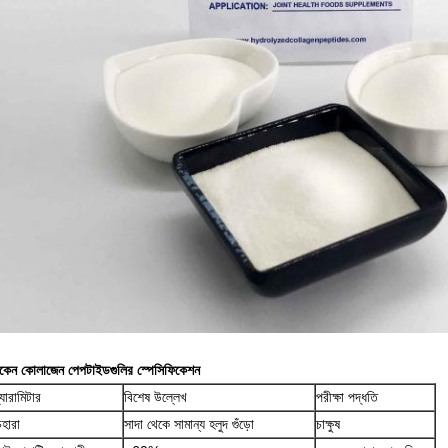
িকেন কোলাজেন পেপটাইডগুলির স্পেসিফিকেশন
্যারামিটার
বিশেষ উল্লেখ
পরীক্ষা পদ্ধতি
েহারা
সাদা থেকে সামান্য হলুদ গুঁড়ো
চাক্ষুষ