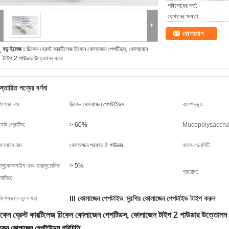
পরিশোধের শর্ত:
যোগানের ক্ষমতা:
যোগাযোগ
বড় ইমেজ :
চিকেন ব্রেস্ট কারটিলেজ চিকেন কোলাজেন পেপটিডস, কোলাজেন
টাইপ 2 পাউডার উত্তোলন করে
স্তারিত পণ্যের বর্ণনা
পণ্যের নাম:
চিকেন কোলাজেন পেপটাইডস
বংশোদ্ভূত:
মোট প্রোটিন:
> 60%
Mucopolysaccha
অন্যান্য নাম:
কোলাজেন প্রকার 2 পাউডার
বাল্ক ডেনসিটি:
গ্লুকোসামাইন এবং হায়ালুরোনিক
> 5%
প্রয়োগ:
যাসিড:
III কোলাজেন পেপটাইড
মুরগির কোলাজেন পেপটাইড টাইপ করুন
বিশেষভাবে তুলে ধরা:
,
িকেন ব্রেস্ট কারটিলেজ চিকেন কোলাজেন পেপটিডস, কোলাজেন টাইপ 2 পাউডার উত্তোলন
িকেন কোলাজেন পেপটাইডস পরিচিতি