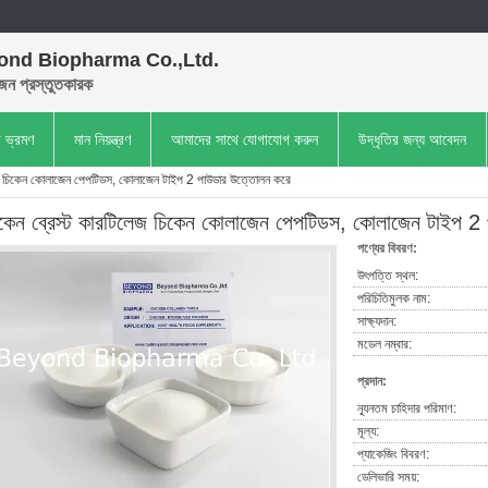
ond Biopharma Co.,Ltd.
েন প্রস্তুতকারক
া ভ্রমণ
মান নিয়ন্ত্রণ
আমাদের সাথে যোগাযোগ করুন
উদ্ধৃতির জন্য আবেদন
েজ চিকেন কোলাজেন পেপটিডস, কোলাজেন টাইপ 2 পাউডার উত্তোলন করে
িকেন ব্রেস্ট কারটিলেজ চিকেন কোলাজেন পেপটিডস, কোলাজেন টাইপ 2
পণ্যের বিবরণ:
উৎপত্তি স্থল:
পরিচিতিমুলক নাম:
সাক্ষ্যদান:
মডেল নম্বার:
প্রদান:
ন্যূনতম চাহিদার পরিমাণ:
মূল্য:
প্যাকেজিং বিবরণ:
ডেলিভারি সময়: