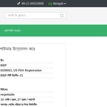
86-21-65010906
Bengali
search
কোম্পানি সংবাদ
 পাউডার উত্তোলন করে
চীন
BBP
ISO9001, US FDA Registration
BBP-সিটি দ্বিতীয় -21
বিনিমেয়
negotiable
10 কেজি / ড্রাম, 27 ড্রাম / প্যালেট
আপনার পোষ্টের পরিমাণের উপর নির্ভরশীল