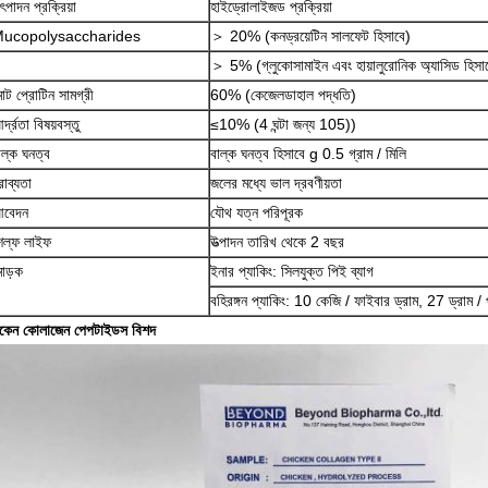
ৎপাদন প্রক্রিয়া
হাইড্রোলাইজড প্রক্রিয়া
ucopolysaccharides
＞ 20% (কনড্রয়েটিন সালফেট হিসাবে)
＞ 5% (গ্লুকোসামাইন এবং হায়ালুরোনিক অ্যাসিড হিসা
োট প্রোটিন সামগ্রী
60% (কেজেলডাহাল পদ্ধতি)
র্দ্রতা বিষয়বস্তু
≤10% (4 ঘন্টা জন্য 105))
াল্ক ঘনত্ব
বাল্ক ঘনত্ব হিসাবে g 0.5 গ্রাম / মিলি
্রাব্যতা
জলের মধ্যে ভাল দ্রবণীয়তা
বেদন
যৌথ যত্ন পরিপূরক
েল্ফ লাইফ
উত্পাদন তারিখ থেকে 2 বছর
োড়ক
ইনার প্যাকিং: সিলযুক্ত পিই ব্যাগ
বহিরঙ্গন প্যাকিং: 10 কেজি / ফাইবার ড্রাম, 27 ড্রাম / 
িকেন কোলাজেন পেপটাইডস বিশদ