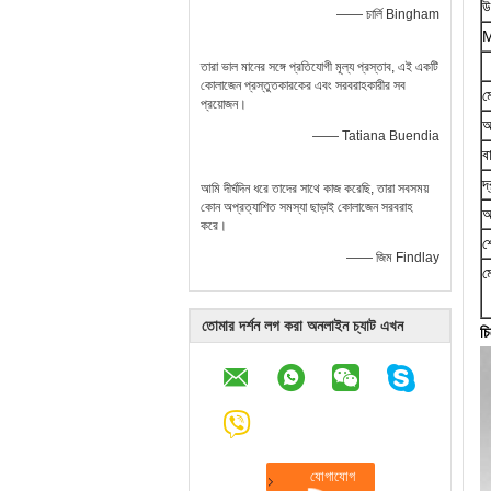
উ
—— চার্লি Bingham
M
তারা ভাল মানের সঙ্গে প্রতিযোগী মূল্য প্রস্তাব, এই একটি
কোলাজেন প্রস্তুতকারকের এবং সরবরাহকারীর সব
ম
প্রয়োজন।
আ
—— Tatiana Buendia
ব
দ
আমি দীর্ঘদিন ধরে তাদের সাথে কাজ করেছি, তারা সবসময়
কোন অপ্রত্যাশিত সমস্যা ছাড়াই কোলাজেন সরবরাহ
আ
করে।
শ
—— জিম Findlay
ম
তোমার দর্শন লগ করা অনলাইন চ্যাট এখন
চ