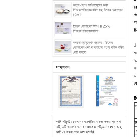
জয়েন্ট হেলথ সাপ্লিমেন্টের জন্য
ক
মিউকোপলিস্যাকারাইড সহ চিকেন কোলাজেন
প
টাইপ ii
অভ
চিকেন কোলাজেন টাইপ ii 25%
চ
মিউকোপলিস্যাকারাইড
শুকনো গ্রানুলেশন প্রকার ii চিকেন
1
কোলাজেন সেক্ট বা ক্যানের মধ্যে সলিড পানীয়
তৈরি করতে
আ
২.
সাক্ষ্যদান
ঘ
৩.
কো
চ
ন
আমি সত্যিই কোলেগেন সামগ্রীতে তাদের দক্ষতা প্রশংসা
উ
করি, এটি আমাকে অনেক সময় এবং শক্তির সংরক্ষণ করে,
চ
আমি যে কখনও ভাল কাজ করেছি!