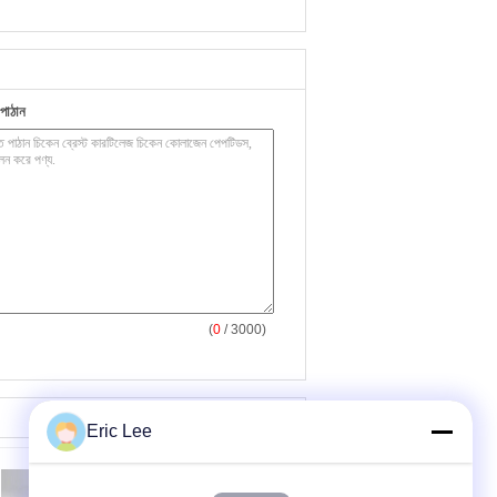
পাঠান
(
0
/ 3000)
Eric Lee