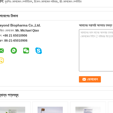
,
,
যাগ:
মুরগির কোলাজেন পেপটাইডস
চিকেন কোলাজেন পাউডার
III কোলাজেন পেপটাইড
গাযোগের ঠিকানা
eyond Biopharma Co.,Ltd.
আমাদের সরাসরি আপনার তদন্ত 
যক্তি যোগাযোগ:
Mr. Michael Qiao
েল:
+86 21 65010906
যাক্স:
86-21-65010906
্যান্য পণ্যসমূহ