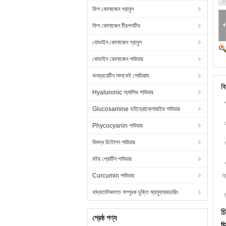
ফিশ কোলাজেন গ্রানুল
ফিশ কোলাজেন ট্রিপপটিড
বোভাইন কোলাজেন গ্রানুল
বোভাইন কোলাজেন পাউডার
কনড্রয়েটিন সালফেট সোডিয়াম
বি
Hyaluronic অ্যাসিড পাউডার
Glucosamine হাইড্রোক্লোরাইড পাউডার
Phycocyanin পাউডার
বিশুদ্ধ চিটোশন পাউডার
মটর প্রোটিন পাউডার
Curcumin পাউডার
অ্
খাদ্যতালিকাগত সম্পূরক চুক্তি ম্যানুফ্যাকচারিং
চ
শ্রেষ্ঠ পণ্য
চ