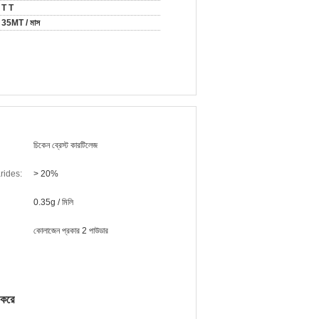
T T
35MT / মাস
চিকেন ব্রেস্ট কারটিলেজ
rides:
> 20%
0.35g / মিলি
কোলাজেন প্রকার 2 পাউডার
 করে