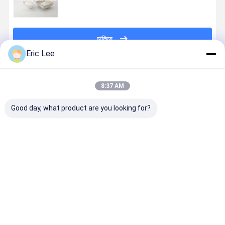
চালিয়ে
Eric Lee
প্রস্তাবিত পণ্য
8:37 AM
Good day, what product are you looking for?
সামুদ্রিক মাছের
মেরিন স্কেলগুলি
98% 60 জাল ফিশ
এফডিএ সলিড
কোলাজেন ট্রিপপ্টিড
280 ডাল্টন
কোলাজেন ট্রিপপটিড
ড্রিঙ্কস ওয়াটার
ত্বকের বৃদ্ধির
হাইড্রোলাইজড ফিশ
280 ডাল্টন
সলিউবল ফিশ
প্রক্রিয়াকে সহজ
কোলাজেন নিউট্রাল
আইএসও 9001
কোলাজেন পাউড
করতে সাহায্য করে
স্বাদ
ভালো দাম
ভালো দাম
ভালো দাম
ভালো দাম