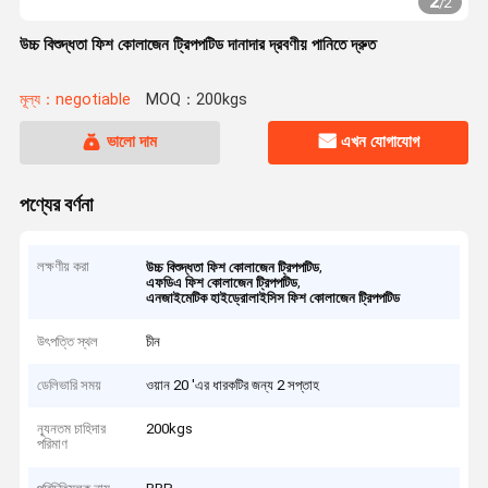
2
/
2
উচ্চ বিশুদ্ধতা ফিশ কোলাজেন ট্রিপপটিড দানাদার দ্রবণীয় পানিতে দ্রুত
মূল্য：negotiable
MOQ：200kgs
ভালো দাম
এখন যোগাযোগ
পণ্যের বর্ণনা
লক্ষণীয় করা
,
উচ্চ বিশুদ্ধতা ফিশ কোলাজেন ট্রিপপটিড
,
এফডিএ ফিশ কোলাজেন ট্রিপপটিড
এনজাইমেটিক হাইড্রোলাইসিস ফিশ কোলাজেন ট্রিপপটিড
উৎপত্তি স্থল
চীন
ডেলিভারি সময়
ওয়ান 20 'এর ধারকটির জন্য 2 সপ্তাহ
ন্যূনতম চাহিদার
200kgs
পরিমাণ