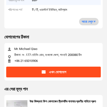
পরিচিতিমুলক নাম
BBP
পরিশোধের শর্ত
টি / টি, ওয়েস্টার্ন ইউনিয়ন, মানিগ্রাম
আরো দেখুন
যোগাযোগের ঠিকানা
Mr. Michael Qiao
ঠিকানা: নং .177 হেইনিং রোড, হংককো জেলা, সাংহাই 200080 চীন
+86 21 65010906
এখন যোগাযোগ
এর সেরা মূল্য পান
উচ্চ বিশুদ্ধতা ফিশ কোলাজেন ট্রিপপটিড দানাদার দ্রবণীয় পানিতে দ্রুত