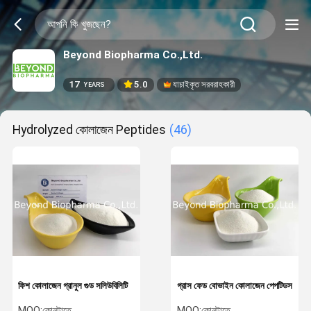
Beyond Biopharma Co.,Ltd.
17
5.0
যাচাইকৃত সরবরাহকারী
YEARS
Hydrolyzed কোলাজেন Peptides
(46)
ফিশ কোলাজেন গ্রানুল গুড সলিউবিলিটি
গ্রাস ফেড বোভাইন কোলাজেন পেপটিডস
MOQ:
কোনটাতে
MOQ:
কোনটাতে