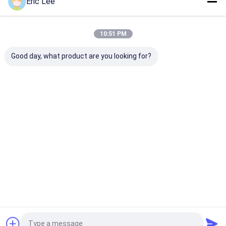
Eric Lee
10:51 PM
আমাদের বিভাগসমূহ
Good day, what product are you looking for?
Hydrolyzed
Hydrolyzed
ভোজ্য জেলাটিন
Undenatur
কোলাজেন
কোলাজেন পাউডার
পাউডার
টাইপ ii কোলাজ
Peptides
বাড়ি
আমাদের
আমাদের সাথে যোগাযোগ
Desktop
Site
সম্পর্কে
করুন
সাইট ম্যাপ
Privacy Policy
গুণ
Hydrolyzed কোলাজেন Peptides
চীন কারখানা.Copyright © 2026 Beyond
Biopharma Co.,Ltd.. All Rights Reserved.