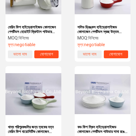
মেরিন ফিশ হাইড্রোলাইজড কোলাজেন
সলিড ড্রিঙ্কস হাইড্রোলাইজড
পেপটিডস হোয়াইট ক্রিস্টাল পাউডার
কোলাজেন পেপটিডস স্বচ্ছ উত্তম
HALAL সার্টিফাইড
দ্রবণীয়তা পানিতে
MOQ:
বিনিমেয়
MOQ:
বিনিমেয়
মূল্য:
negotiable
মূল্য:
negotiable
ভালো দাম
যোগাযোগ
ভালো দাম
যোগাযোগ
বাড়ি
পণ্য
আমাদের সম্পর্কে
কারখানা ভ্রমণ
খাদ্য পরিপূরকগুলির জন্য ত্বকের যত্ন
কড ফিশ স্কিন হাইড্রোলাইজড
মেরিন ফিশ বায়োসিটিভ কোলাজেন
কোলাজেন পেপটিডস পাউডার সাদা রঙের