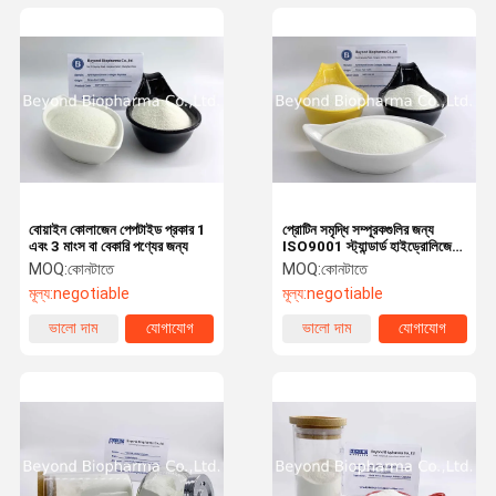
বোয়াইন কোলাজেন পেপটাইড প্রকার 1
প্রোটিন সমৃদ্ধি সম্পূরকগুলির জন্য
এবং 3 মাংস বা বেকারি পণ্যের জন্য
ISO9001 স্ট্যান্ডার্ড হাইড্রোলিজেড
কোলাজেন পেপটাইডস
MOQ:
কোনটাতে
MOQ:
কোনটাতে
মূল্য:
negotiable
মূল্য:
negotiable
ভালো দাম
যোগাযোগ
ভালো দাম
যোগাযোগ