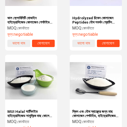
ভাল ফ্লোবিলিটি বোভাইন
Hydrolyzed চিকেন কোলাজেন
হাইড্রোলিজেড কোলাজেন পেপটাইড
Peptides যৌথ সমর্থন প্রোটিন
কোলেগেন প্রকার 1 এবং টাইপ 3
পাউডার উপলব্ধ
MOQ:
কোনটাতে
MOQ:
কোনটাতে
ধারণকারী
মূল্য:
negotiable
মূল্য:
negotiable
ভালো দাম
যোগাযোগ
ভালো দাম
যোগাযোগ
MUI Halal সার্টিফাইড
স্কিন এবং যৌথ স্বাস্থ্যের জন্য মাছ
হাইড্রোলিজেড সামুদ্রিক মাছ কোলেগেন
কোলাজেন পেপটাইড, হাইড্রোলিজেড
পেপটাইডস স্কিন এবং যৌথ স্বাস্থ্যের
মাছ কোলাজেন টাইপ 1 এবং টাইপ 3
MOQ:
কোনটাতে
MOQ:
কোনটাতে
জন্য