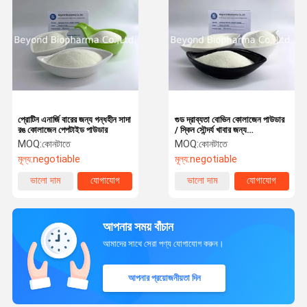
প্রোটিন এনার্জি বারের জন্য গন্ধহীন সাদা
গুড দ্রাব্যতা বোভিন কোলাজেন পাউডার
রঙ কোলাজেন পেপটাইড পাউডার
/ স্কিন সৌন্দর্য খাবার জন্য
Hydrolyzed কোলাজেন প্রোটিন
MOQ:
কোনটাতে
MOQ:
কোনটাতে
মূল্য:
negotiable
মূল্য:
negotiable
ভালো দাম
যোগাযোগ
ভালো দাম
যোগাযোগ
আপনার সময় বাঁচান
আমাদের সাথে সেরা পণ্য যোগাযোগ করুন।
আপনার প্রয়োজনীয়তা দিন