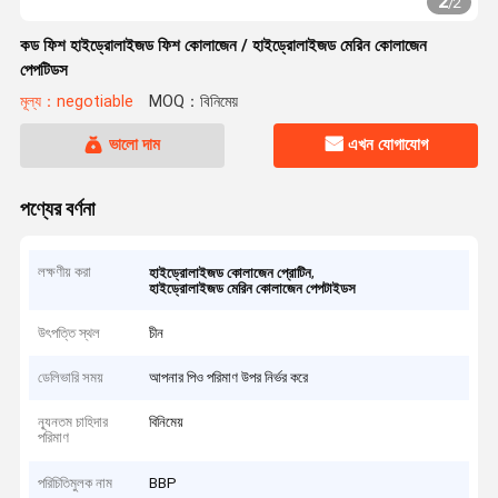
2
/
2
কড ফিশ হাইড্রোলাইজড ফিশ কোলাজেন / হাইড্রোলাইজড মেরিন কোলাজেন
পেপটিডস
মূল্য：negotiable
MOQ：বিনিমেয়
ভালো দাম
এখন যোগাযোগ
পণ্যের বর্ণনা
লক্ষণীয় করা
,
হাইড্রোলাইজড কোলাজেন প্রোটিন
হাইড্রোলাইজড মেরিন কোলাজেন পেপটাইডস
উৎপত্তি স্থল
চীন
ডেলিভারি সময়
আপনার পিও পরিমাণ উপর নির্ভর করে
ন্যূনতম চাহিদার
বিনিমেয়
পরিমাণ
পরিচিতিমুলক নাম
BBP