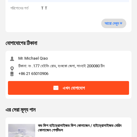
পরিশোধের শর্ত
T T
আরো দেখুন
যোগাযোগের ঠিকানা
Mr. Michael Qiao
ঠিকানা: নং .177 হেইনিং রোড, হংককো জেলা, সাংহাই 200080 চীন
+86 21 65010906
এখন যোগাযোগ
এর সেরা মূল্য পান
কড ফিশ হাইড্রোলাইজড ফিশ কোলাজেন / হাইড্রোলাইজড মেরিন
কোলাজেন পেপটিডস