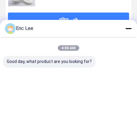
চালিয়ে
Eric Lee
প্রস্তাবিত পণ্য
4:00 AM
Good day, what product are you looking for?
গুড দ্রাব্যতা
ফিশ কোলাজেন
গ্রাস ফেড বোভাইন
ফিশ কোলাজেন
হাইড্রোলিজেড
গ্রানুল গুড
কোলাজেন পেপটিডস
পেপটিডস জল দ্রব
বভাইন কোলাজেন
সলিউবিলিটি
পেপটাইড ঘাস থেকে -
ফেড বোভাইন
ভালো দাম
ভালো দাম
ভালো দাম
ভালো দাম
কার্টিলিজ