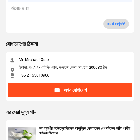
পরিশোধের শর্ত
T T
আরো দেখুন
যোগাযোগের ঠিকানা
Mr. Michael Qiao
ঠিকানা: নং .177 হেইনিং রোড, হংককো জেলা, সাংহাই 200080 চীন
+86 21 65010906
এখন যোগাযোগ
এর সেরা মূল্য পান
জল দ্রবণীয় হাইড্রোলিজেড সামুদ্রিক কোলাজেন পেপটাইডস কঠিন পানীয়
পাউডার উত্পাদন