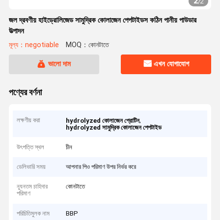
2
/
2
জল দ্রবণীয় হাইড্রোলিজেড সামুদ্রিক কোলাজেন পেপটাইডস কঠিন পানীয় পাউডার
উত্পাদন
মূল্য：negotiable
MOQ：কোনটাতে
ভালো দাম
এখন যোগাযোগ
পণ্যের বর্ণনা
লক্ষণীয় করা
,
hydrolyzed কোলাজেন প্রোটিন
hydrolyzed সামুদ্রিক কোলাজেন পেপটাইড
উৎপত্তি স্থল
চীন
ডেলিভারি সময়
আপনার পিও পরিমাণ উপর নির্ভর করে
ন্যূনতম চাহিদার
কোনটাতে
পরিমাণ
পরিচিতিমুলক নাম
BBP