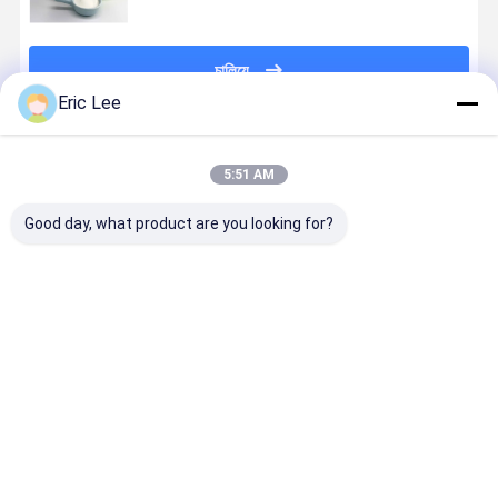
চালিয়ে
Eric Lee
প্রস্তাবিত পণ্য
5:51 AM
Good day, what product are you looking for?
গুড দ্রাব্যতা
ফিশ কোলাজেন
গ্রাস ফেড বোভাইন
ফিশ কোলাজেন
হাইড্রোলিজেড
গ্রানুল গুড
কোলাজেন পেপটিডস
পেপটিডস জল দ্রব
বভাইন কোলাজেন
সলিউবিলিটি
পেপটাইড ঘাস থেকে -
ফেড বোভাইন
ভালো দাম
ভালো দাম
ভালো দাম
ভালো দাম
কার্টিলিজ