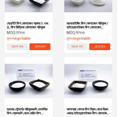
হোয়াইট ফিশ কোলাজেন প্রকার 1 এবং
ময়শ্চারাইজিং ফিশ কোলাজেন পরিপূরক /
3, ফিশ ভিত্তিক কোলাজেন পরিপূরক
হাইড্রোলাইজড ফিশ কোলাজেন
পেপটিডস
MOQ:
বিনিমেয়
MOQ:
বিনিমেয়
মূল্য:
negotiable
মূল্য:
negotiable
ভালো দাম
যোগাযোগ
ভালো দাম
যোগাযোগ
বাড়ি
পণ্য
আমাদের সম্পর্কে
কারখানা ভ্রমণ
ত্বকের সৌন্দর্যের পরিপূরকগুলি তেলাপিয়া
আলাস্কা পোলক ফিশ স্কিন থেকে স্কিন
ফিশ স্কেলগুলি থেকে মেরিন ফিশ
কেয়ার হাইড্রোলাইজড ফিশ কোলাজেন