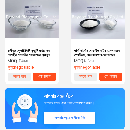
দুর্দান্ত ফ্লোবিলিটি অ্যান্টি এজিং সহ
ডার্ক সার্কেল বোভাইন হাইড কোলাজেন
গন্ধহীন বোভাইন কোলাজেন গ্রানুল
পেপটিডস, গরুর মাংসের কোলাজেন
পাউডার সরান
MOQ:
বিনিমেয়
MOQ:
বিনিমেয়
মূল্য:
negotiable
মূল্য:
negotiable
ভালো দাম
যোগাযোগ
ভালো দাম
যোগাযোগ
আপনার সময় বাঁচান
আমাদের সাথে সেরা পণ্য যোগাযোগ করুন।
আপনার প্রয়োজনীয়তা দিন