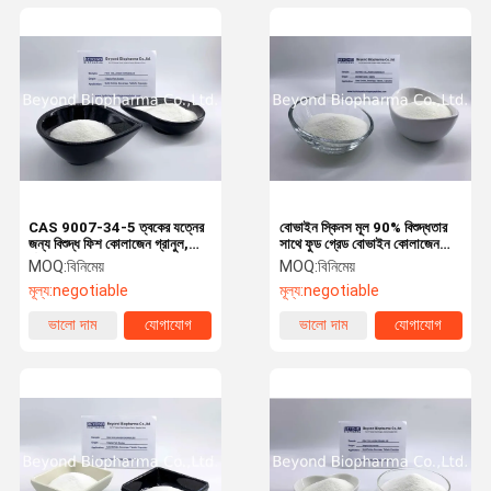
CAS 9007-34-5 ত্বকের যত্নের
বোভাইন স্কিনস মূল 90% বিশুদ্ধতার
জন্য বিশুদ্ধ ফিশ কোলাজেন গ্রানুল,
সাথে ফুড গ্রেড বোভাইন কোলাজেন
যৌথ সহায়তা
গ্রানুল
MOQ:
বিনিমেয়
MOQ:
বিনিমেয়
মূল্য:
negotiable
মূল্য:
negotiable
ভালো দাম
যোগাযোগ
ভালো দাম
যোগাযোগ